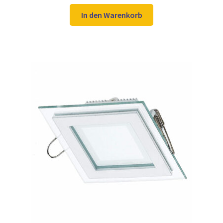
Preis
Preis
war:
ist:
In den Warenkorb
39,98 €
29,97 €.