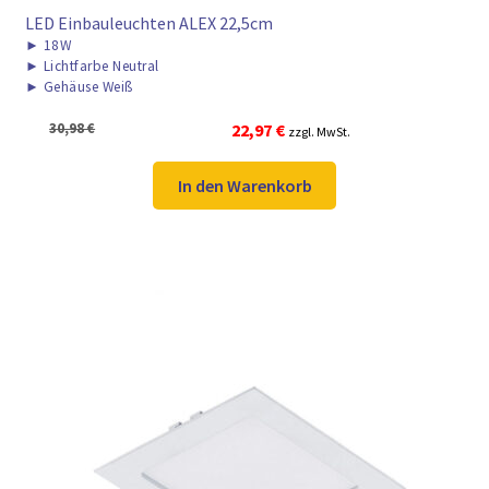
LED Einbauleuchten ALEX 22,5cm
►
18W
►
Lichtfarbe Neutral
►
Gehäuse Weiß
Ursprünglicher
Aktueller
30,98
€
22,97
€
zzgl. MwSt.
Preis
Preis
war:
ist:
In den Warenkorb
30,98 €
22,97 €.