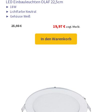
LED Einbauleuchten OLAF 22,5cm
►
18W
►
Lichtfarbe Neutral
►
Gehäuse Weiß
Ursprünglicher
Aktueller
25,98
€
19,97
€
zzgl. MwSt.
Preis
Preis
war:
ist:
In den Warenkorb
25,98 €
19,97 €.