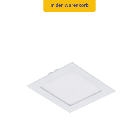
war:
ist:
In den Warenkorb
39,98 €
29,97 €.