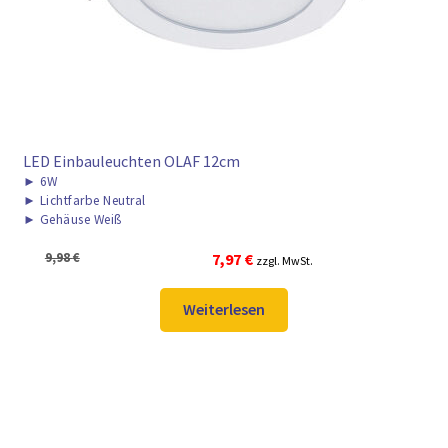
LED Einbauleuchten OLAF 12cm
►
6W
►
Lichtfarbe Neutral
►
Gehäuse Weiß
Ursprünglicher
Aktueller
9,98
€
7,97
€
zzgl. MwSt.
Preis
Preis
war:
ist:
Weiterlesen
9,98 €
7,97 €.