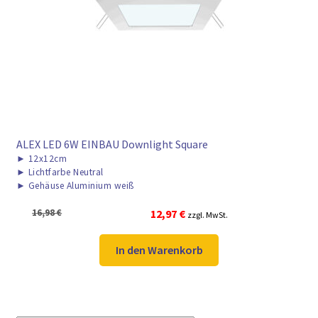
ALEX LED 6W EINBAU Downlight Square
►
12x12cm
►
Lichtfarbe Neutral
►
Gehäuse Aluminium weiß
Ursprünglicher
Aktueller
16,98
€
12,97
€
zzgl. MwSt.
Preis
Preis
war:
ist:
In den Warenkorb
16,98 €
12,97 €.