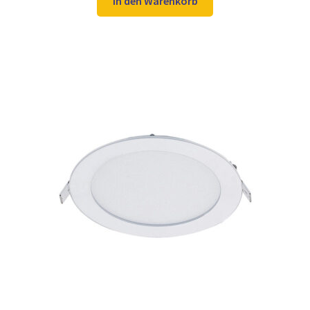
In den Warenkorb
36,98 €
27,97 €.