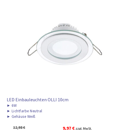
LED Einbauleuchten OLLI 10cm
►
6W
►
Lichtfarbe Neutral
►
Gehäuse Weiß
Ursprünglicher
Aktueller
12,98
€
9,97
€
zzgl. MwSt.