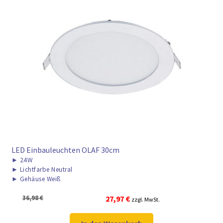
► ZAHLARTEN
► VERSANDARTEN
LED Einbauleuchten OLAF 30cm
►
24W
►
Lichtfarbe Neutral
►
Gehäuse Weiß
Ursprünglicher
Aktueller
36,98
€
27,97
€
zzgl. MwSt.
Preis
Preis
war:
ist: