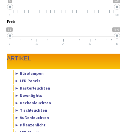
5
500
5
500
Preis
7 €
40 €
7
15
24
32
40
ARTIKEL
► Bürolampen
► LED Panels
► Rasterleuchten
► Downlights
► Deckenleuchten
► Tischleuchten
► Außenleuchten
► Pflanzenlicht