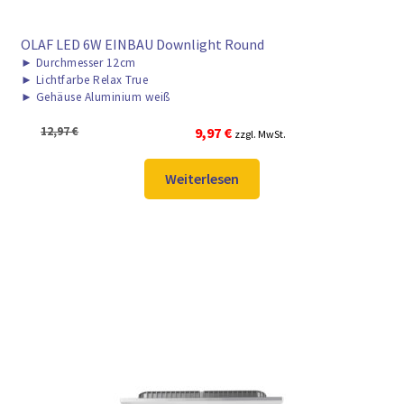
OLAF LED 6W EINBAU Downlight Round
►
Durchmesser 12cm
►
Lichtfarbe Relax True
►
Gehäuse Aluminium weiß
Ursprünglicher
Aktueller
12,97
€
9,97
€
zzgl. MwSt.
Preis
Preis
war:
ist:
Weiterlesen
12,97 €
9,97 €.