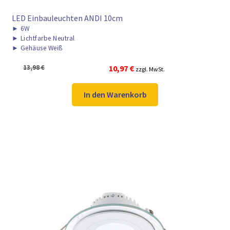
LED Einbauleuchten ANDI 10cm
►
6W
►
Lichtfarbe Neutral
►
Gehäuse Weiß
Ursprünglicher
Aktueller
13,98
€
10,97
€
zzgl. MwSt.
Preis
Preis
war:
ist:
In den Warenkorb
13,98 €
10,97 €.