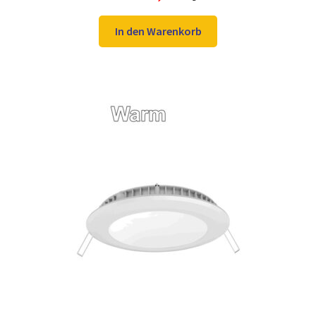
Preis
Preis
war:
ist:
In den Warenkorb
12,98 €
9,97 €.