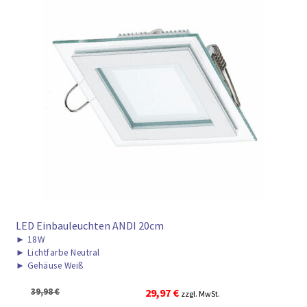
LED Einbauleuchten ANDI 20cm
►
18W
►
Lichtfarbe Neutral
►
Gehäuse Weiß
Ursprünglicher
Aktueller
39,98
€
29,97
€
zzgl. MwSt.