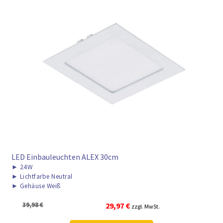
LED Einbauleuchten ALEX 30cm
►
24W
►
Lichtfarbe Neutral
►
Gehäuse Weiß
Ursprünglicher
Aktueller
39,98
€
29,97
€
zzgl. MwSt.
Preis
Preis