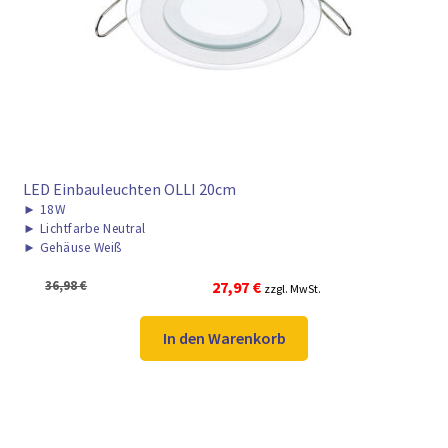
LED Einbauleuchten OLLI 20cm
►
18W
►
Lichtfarbe Neutral
►
Gehäuse Weiß
Ursprünglicher
Aktueller
36,98
€
27,97
€
zzgl. MwSt.
Preis
Preis
war:
ist:
In den Warenkorb
36,98 €
27,97 €.