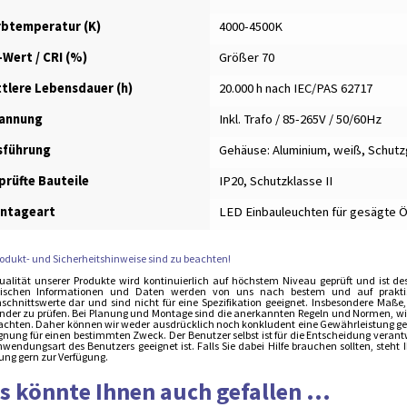
rbtemperatur (K)
4000-4500K
-Wert / CRI (%)
Größer 70
ttlere Lebensdauer (h)
20.000 h nach IEC/PAS 62717
annung
Inkl. Trafo / 85-265V / 50/60Hz
sführung
Gehäuse: Aluminium, weiß, Schutzgl
prüfte Bauteile
IP20, Schutzklasse II
ntageart
LED Einbauleuchten für gesägte 
rodukt- und Sicherheitshinweise sind zu beachten!
ualität unserer Produkte wird kontinuierlich auf höchstem Niveau geprüft und ist de
ischen Informationen und Daten werden von uns nach bestem und auf praktisch
schnittswerte dar und sind nicht für eine Spezifikation geeignet. Insbesondere Maße
der zu prüfen. Bei Planung und Montage sind die anerkannten Regeln und Normen, wie 
achten. Daher können wir weder ausdrücklich noch konkludent eine Gewährleistung gebe
ignung für einen bestimmten Zweck. Der Benutzer selbst ist für die Entscheidung verant
nwendungsart des Benutzers geeignet ist. Falls Sie dabei Hilfe brauchen sollten, steh
ung gern zur Verfügung.
s könnte Ihnen auch gefallen ...