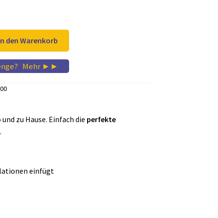
ist:
 €
8,97 €.
In den Warenkorb
enge?
...
Mehr ►►
00
o und zu Hause. Einfach die
perfekte
.
lationen einfügt