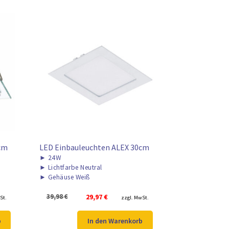
cm
LED Einbauleuchten ALEX 30cm
►
24W
►
Lichtfarbe Neutral
►
Gehäuse Weiß
er
Ursprünglicher
Aktueller
39,98
€
29,97
€
St.
zzgl. MwSt.
Preis
Preis
war:
ist:
b
In den Warenkorb