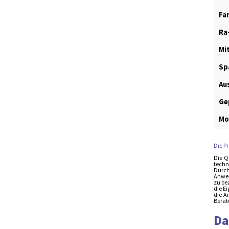
Fa
Ra
Mi
Sp
Au
Ge
Mo
Die P
Die Q
techn
Durch
Anwen
zu be
die E
die A
Berat
Da