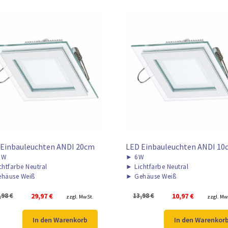
 Einbauleuchten ANDI 20cm
LED Einbauleuchten ANDI 10
8W
►
6W
chtfarbe Neutral
►
Lichtfarbe Neutral
häuse Weiß
►
Gehäuse Weiß
Ursprünglicher
Aktueller
Ursprünglicher
Aktuell
,98
€
29,97
€
13,98
€
10,97
€
zzgl. MwSt.
zzgl. Mw
Preis
Preis
Preis
Preis
war:
ist:
war:
ist:
In den Warenkorb
In den Warenkor