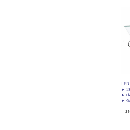
LED
►
1
►
Li
►
Ge
39