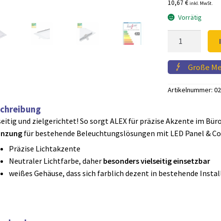
10,67 €
inkl. MwSt.
war:
Vorrätig
11,98
LED
Einbauleuchten
ALEX
Große M
12cm
Menge
Artikelnummer:
02
chreibung
seitig und zielgerichtet! So sorgt ALEX für präzise Akzente im Bür
änzung
für bestehende Beleuchtungslösungen mit LED Panel & Co
Präzise Lichtakzente
Neutraler Lichtfarbe, daher
besonders vielseitig einsetzbar
weißes Gehäuse, dass sich farblich dezent in bestehende Instal