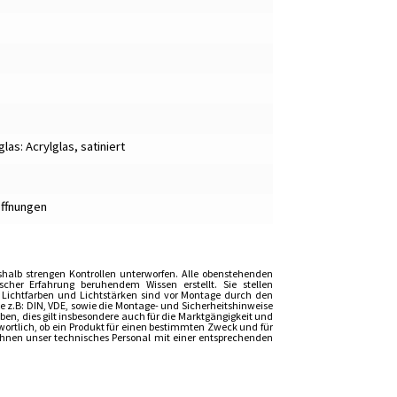
as: Acrylglas, satiniert
Öffnungen
shalb strengen Kontrollen unterworfen. Alle obenstehenden
er Erfahrung beruhendem Wissen erstellt. Sie stellen
, Lichtfarben und Lichtstärken sind vor Montage durch den
z.B: DIN, VDE, sowie die Montage- und Sicherheitshinweise
n, dies gilt insbesondere auch für die Marktgängigkeit und
wortlich, ob ein Produkt für einen bestimmten Zweck und für
t Ihnen unser technisches Personal mit einer entsprechenden