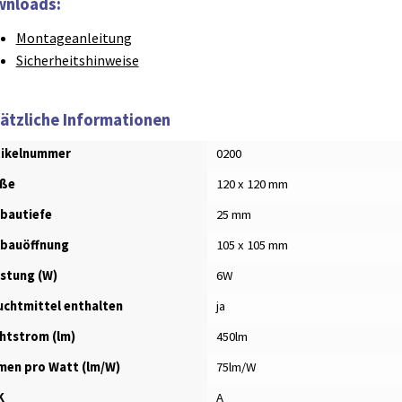
nloads:
Montageanleitung
Sicherheitshinweise
ätzliche Informationen
tikelnummer
0200
ße
120 x 120 mm
nbautiefe
25 mm
nbauöffnung
105 x 105 mm
istung (W)
6W
uchtmittel enthalten
ja
chtstrom (lm)
450lm
men pro Watt (lm/W)
75lm/W
K
A