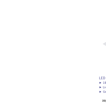
LED 
►
1
►
Li
►
Ge
30