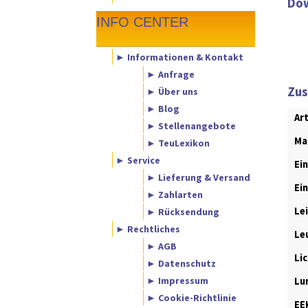
Dow
INFO CENTER
► Informationen & Kontakt
► Anfrage
Zus
► Über uns
► Blog
Ar
► Stellenangebote
Ma
► TeuLexikon
► Service
Ei
► Lieferung & Versand
Ei
► Zahlarten
Le
► Rücksendung
► Rechtliches
Le
► AGB
Li
► Datenschutz
► Impressum
Lu
► Cookie-Richtlinie
EE