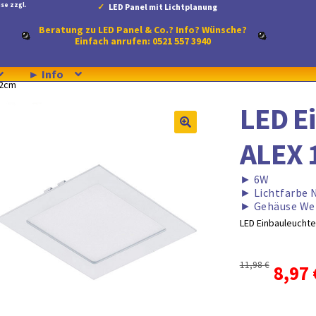
se zzgl.
LED Panel mit Lichtplanung
Beratung zu LED Panel & Co.? Info? Wünsche?
Einfach anrufen: 0521 557 3940
► Info
12cm
LED E
ALEX 
►
6W
►
Lichtfarbe 
►
Gehäuse We
LED Einbauleuchte
11,98
€
Urspr
8,97
Preis