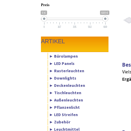
Preis
0 €
669 €
0
167
335
502
669
ARTIKEL
► Bürolampen
► LED Panels
Bes
► Rasterleuchten
Viel
► Downlights
Erg
► Deckenleuchten
► Tischleuchten
► Außenleuchten
► Pflanzenlicht
► LED Streifen
► Zubehör
► Leuchtmittel