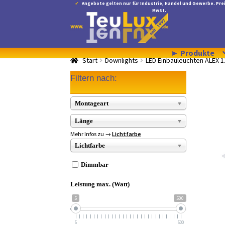
Angebote gelten nur für Industrie, Handel und Gewerbe. Prei
MwSt.
Zur
Zum
Navigation
Inhalt
springen
springen
► Produkte
Start
Downlights
LED Einbauleuchten ALEX 
Filtern nach:
Montageart
Länge
Mehr Infos zu →
Lichtfarbe
Lichtfarbe
Dimmbar
Leistung max. (Watt)
5
500
5
500