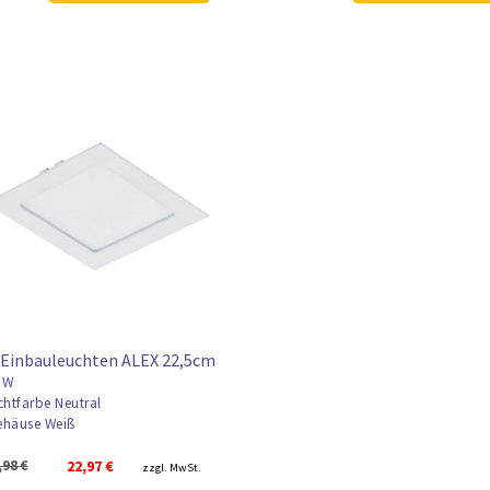
39,98 €
29,97 €.
13,98 €
10,97 €
Einbauleuchten ALEX 22,5cm
8W
chtfarbe Neutral
häuse Weiß
Ursprünglicher
Aktueller
,98
€
22,97
€
zzgl. MwSt.
Preis
Preis