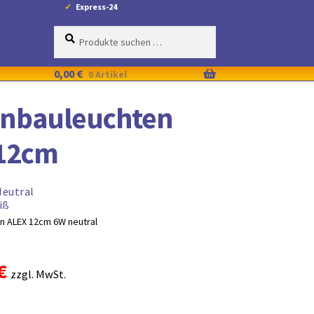
Express-24
Suche
Suchen
nach:
0,00
€
0 Artikel
inbauleuchten
12cm
Neutral
iß
n ALEX 12cm 6W neutral
ünglicher
Aktueller
€
zzgl. MwSt.
Preis