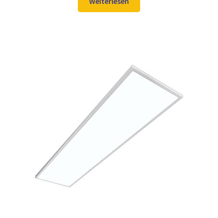
war:
ist:
Weiterlesen
106,98 €
89,97 €.