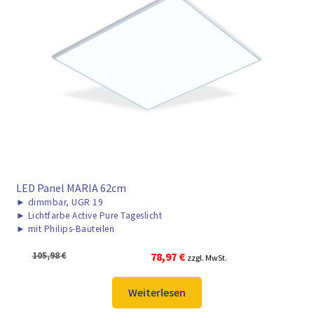
LED Panel MARIA 62cm
►
dimmbar, UGR 19
►
Lichtfarbe Active Pure Tageslicht
►
mit Philips-Bauteilen
Ursprünglicher
Aktueller
105,98
€
78,97
€
zzgl. MwSt.
Preis
Preis
war:
ist:
Weiterlesen
105,98 €
78,97 €.