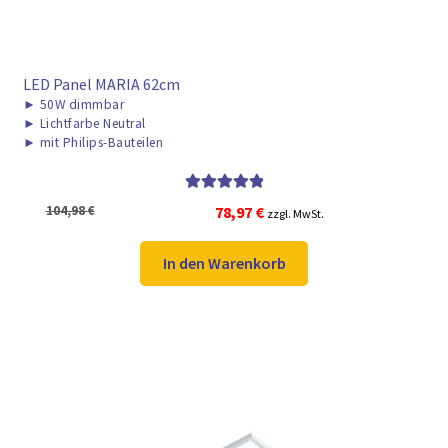
LED Panel MARIA 62cm
►
50W dimmbar
►
Lichtfarbe Neutral
►
mit Philips-Bauteilen
Bewertet mit
Ursprünglicher
Aktueller
104,98
€
78,97
€
zzgl. MwSt.
5.00
von 5
Preis
Preis
war:
ist:
In den Warenkorb
104,98 €
78,97 €.