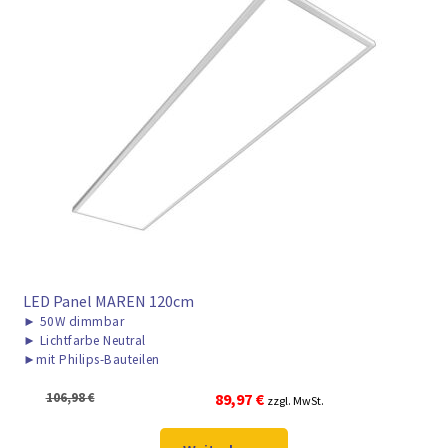
LED Panel MAREN 120cm
►
50W dimmbar
►
Lichtfarbe Neutral
►
mit Philips-Bauteilen
Ursprünglicher
Aktueller
106,98
€
89,97
€
zzgl. MwSt.
Preis
Preis