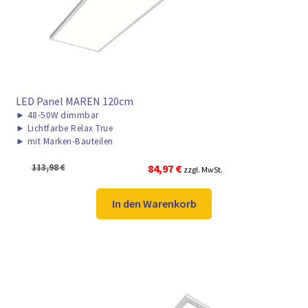
LED Panel MAREN 120cm
►
48-50W dimmbar
►
Lichtfarbe Relax True
►
mit Marken-Bauteilen
Ursprünglicher
Aktueller
113,98
€
84,97
€
zzgl. MwSt.
Preis
Preis
war:
ist:
In den Warenkorb
113,98 €
84,97 €.