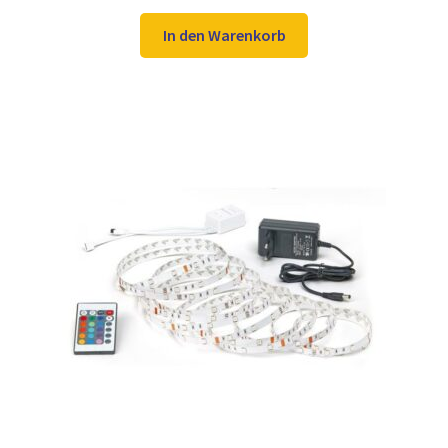
Preis
Preis
war:
ist:
In den Warenkorb
20,98 €
15,97 €.