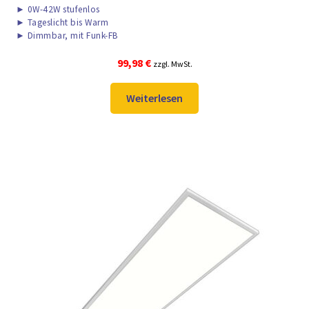
►
0W-42W stufenlos
►
Tageslicht bis Warm
►
Dimmbar, mit Funk-FB
99,98
€
zzgl. MwSt.
Weiterlesen