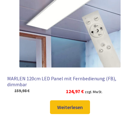
► ZAHLARTEN
► VERSANDARTEN
MARLEN 120cm LED Panel mit Fernbedienung (FB),
dimmbar
Ursprünglicher
Aktueller
159,98
€
124,97
€
zzgl. MwSt.
Preis
Preis
war:
ist:
Weiterlesen
159,98 €
124,97 €.