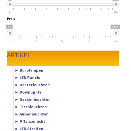
5
500
Preis
4 €
125 €
4
34
65
95
125
ARTIKEL
► Bürolampen
► LED Panels
► Rasterleuchten
► Downlights
► Deckenleuchten
► Tischleuchten
► Außenleuchten
► Pflanzenlicht
► LED Streifen