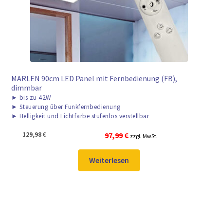
MARLEN 90cm LED Panel mit Fernbedienung (FB),
dimmbar
►
bis zu 42W
►
Steuerung über Funkfernbedienung
►
Helligkeit und Lichtfarbe stufenlos verstellbar
Ursprünglicher
Aktueller
129,98
€
97,99
€
zzgl. MwSt.
Preis
Preis
war:
ist:
Weiterlesen
129,98 €
97,99 €.