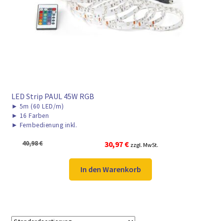
LED Strip PAUL 45W RGB
►
5m (60 LED/m)
►
16 Farben
►
Fernbedienung inkl.
Ursprünglicher
Aktueller
40,98
€
30,97
€
zzgl. MwSt.
Preis
Preis
war:
ist:
In den Warenkorb
40,98 €
30,97 €.