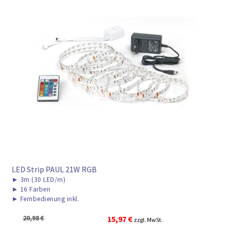
LED Strip PAUL 21W RGB
►
3m (30 LED/m)
►
16 Farben
►
Fernbedienung inkl.
Ursprünglicher
Aktueller
20,98
€
15,97
€
zzgl. MwSt.