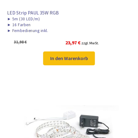
LED Strip PAUL 35W RGB
►
5m (30 LED/m)
►
16 Farben
►
Fernbedienung inkl.
Ursprünglicher
Aktueller
31,98
€
23,97
€
zzgl. MwSt.
Preis
Preis
war:
ist:
In den Warenkorb
31,98 €
23,97 €.