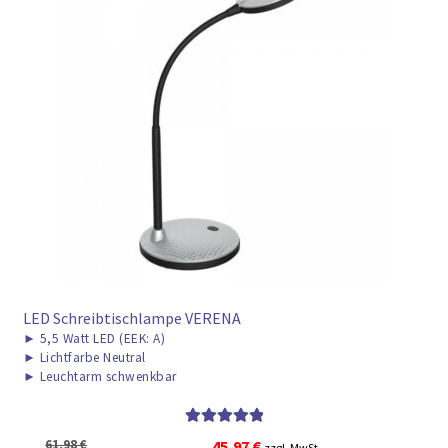
LED Schreibtischlampe VERENA
►
5,5 Watt LED (EEK: A)
►
Lichtfarbe Neutral
►
Leuchtarm schwenkbar
Bewertet mit
Ursprünglicher
Aktueller
61,98
€
45,97
€
zzgl. MwSt.