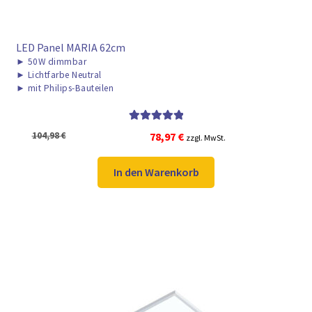
LED Panel MARIA 62cm
►
50W dimmbar
►
Lichtfarbe Neutral
►
mit Philips-Bauteilen
Bewertet mit
Ursprünglicher
Aktueller
104,98
€
78,97
€
zzgl. MwSt.
5.00
von 5
Preis
Preis
war:
ist:
In den Warenkorb
104,98 €
78,97 €.