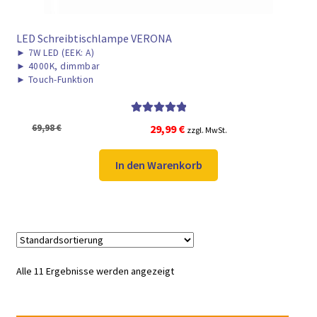
LED Schreibtischlampe VERONA
►
7W LED (EEK: A)
►
4000K, dimmbar
►
Touch-Funktion
Bewertet mit
Ursprünglicher
Aktueller
69,98
€
29,99
€
zzgl. MwSt.
5.00
von 5
Preis
Preis
war:
ist:
In den Warenkorb
69,98 €
29,99 €.
Alle 11 Ergebnisse werden angezeigt