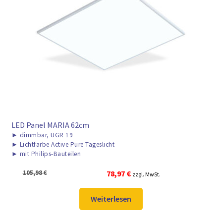
LED Panel MARIA 62cm
►
dimmbar, UGR 19
►
Lichtfarbe Active Pure Tageslicht
►
mit Philips-Bauteilen
Ursprünglicher
Aktueller
105,98
€
78,97
€
zzgl. MwSt.
Preis
Preis
war:
ist:
Weiterlesen
105,98 €
78,97 €.