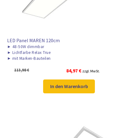
LED Panel MAREN 120cm
►
48-50W dimmbar
►
Lichtfarbe Relax True
►
mit Marken-Bauteilen
Ursprünglicher
Aktueller
113,98
€
84,97
€
zzgl. MwSt.
Preis
Preis
war:
ist:
In den Warenkorb
113,98 €
84,97 €.