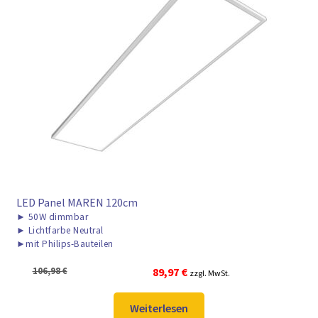
LED Panel MAREN 120cm
►
50W dimmbar
►
Lichtfarbe Neutral
►
mit Philips-Bauteilen
Ursprünglicher
Aktueller
106,98
€
89,97
€
zzgl. MwSt.
Preis
Preis
war:
ist:
Weiterlesen