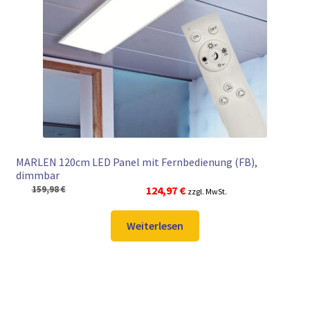
► ZAHLARTEN
► VERSANDARTEN
MARLEN 120cm LED Panel mit Fernbedienung (FB),
dimmbar
Ursprünglicher
Aktueller
159,98
€
124,97
€
zzgl. MwSt.
Preis
Preis
war:
ist:
Weiterlesen
159,98 €
124,97 €.