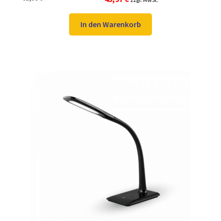
5.00
von 5
Preis
Preis
war:
ist:
In den Warenkorb
61,98 €
45,97 €.