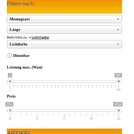
Filtern nach:
Montageart
Länge
Mehr Infos zu →
Lichtfarbe
Lichtfarbe
Dimmbar
Leistung max. (Watt)
5
500
5
500
Preis
29 €
125 €
29
53
77
101
125
ARTIKEL