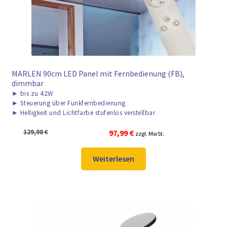
MARLEN 90cm LED Panel mit Fernbedienung (FB),
dimmbar
►
bis zu 42W
►
Steuerung über Funkfernbedienung
►
Helligkeit und Lichtfarbe stufenlos verstellbar
Ursprünglicher
Aktueller
129,98
€
97,99
€
zzgl. MwSt.
Preis
Preis
war:
ist:
Weiterlesen
129,98 €
97,99 €.