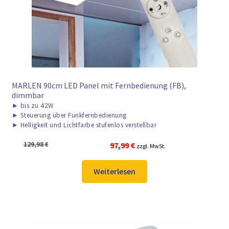
MARLEN 90cm LED Panel mit Fernbedienung (FB),
dimmbar
►
bis zu 42W
►
Steuerung über Funkfernbedienung
►
Helligkeit und Lichtfarbe stufenlos verstellbar
Ursprünglicher
Aktueller
129,98
€
97,99
€
zzgl. MwSt.
Preis
Preis
war:
ist:
Weiterlesen
129,98 €
97,99 €.