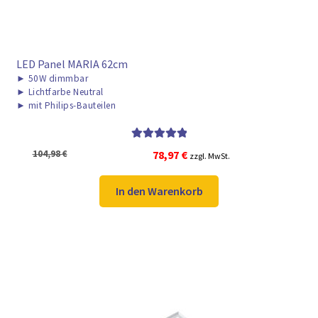
LED Panel MARIA 62cm
►
50W dimmbar
►
Lichtfarbe Neutral
►
mit Philips-Bauteilen
Bewertet mit
Ursprünglicher
Aktueller
104,98
€
78,97
€
zzgl. MwSt.
5.00
von 5
Preis
Preis
war:
ist:
In den Warenkorb
104,98 €
78,97 €.