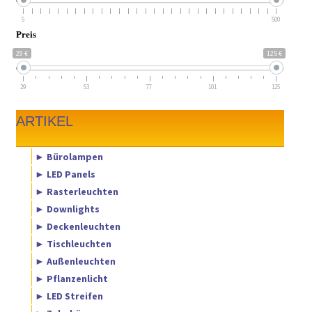
5
500
Preis
29 €
125 €
29
53
77
101
125
ARTIKEL
► Bürolampen
► LED Panels
► Rasterleuchten
► Downlights
► Deckenleuchten
► Tischleuchten
► Außenleuchten
► Pflanzenlicht
► LED Streifen