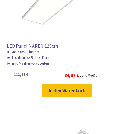
LED Panel MAREN 120cm
►
48-50W dimmbar
►
Lichtfarbe Relax True
►
mit Marken-Bauteilen
Ursprünglicher
Aktueller
113,98
€
84,97
€
zzgl. MwSt.
Preis
Preis
war:
ist:
In den Warenkorb
113,98 €
84,97 €.