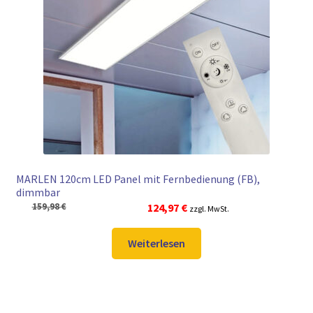
► ZAHLARTEN
► VERSANDARTEN
MARLEN 120cm LED Panel mit Fernbedienung (FB),
dimmbar
Ursprünglicher
Aktueller
159,98
€
124,97
€
zzgl. MwSt.
Preis
Preis
war:
ist:
Weiterlesen
159,98 €
124,97 €.