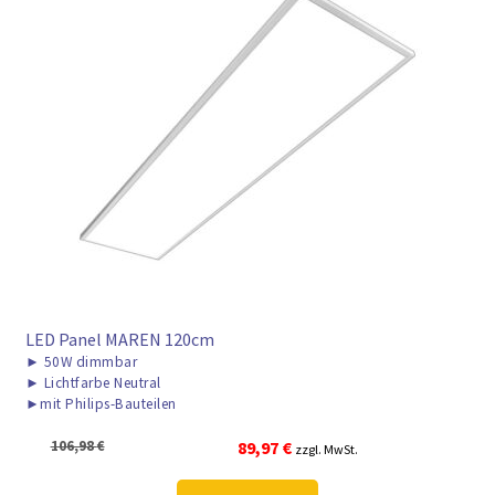
LED Panel MAREN 120cm
►
50W dimmbar
►
Lichtfarbe Neutral
►
mit Philips-Bauteilen
Ursprünglicher
Aktueller
106,98
€
89,97
€
zzgl. MwSt.
Preis
Preis