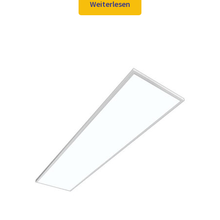
war:
ist:
Weiterlesen
106,98 €
89,97 €.