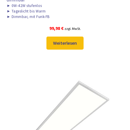
►
0W-42W stufenlos
►
Tageslicht bis Warm
►
Dimmbar, mit Funk-FB
99,98
€
zzgl. MwSt.
Weiterlesen