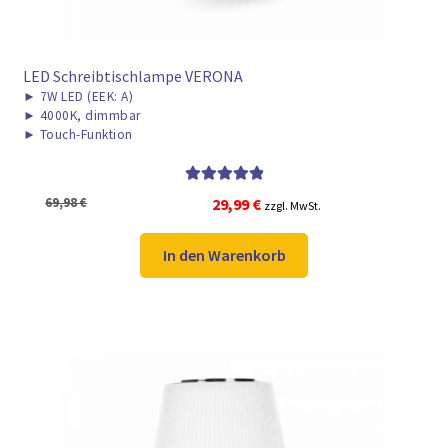
LED Schreibtischlampe VERONA
►
7W LED (EEK: A)
►
4000K, dimmbar
►
Touch-Funktion
Bewertet mit
Ursprünglicher
Aktueller
69,98
€
29,99
€
zzgl. MwSt.
5.00
von 5
Preis
Preis
war:
ist:
In den Warenkorb
69,98 €
29,99 €.