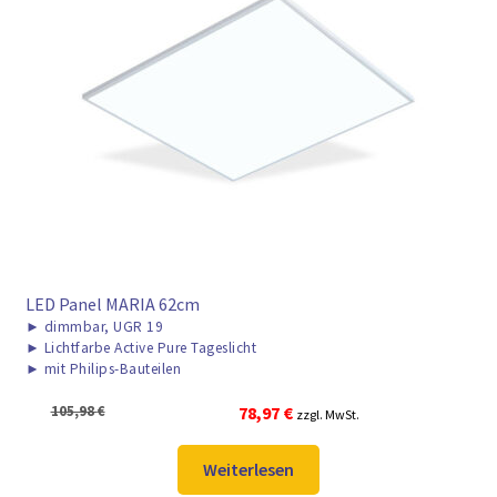
LED Panel MARIA 62cm
►
dimmbar, UGR 19
►
Lichtfarbe Active Pure Tageslicht
►
mit Philips-Bauteilen
Ursprünglicher
Aktueller
105,98
€
78,97
€
zzgl. MwSt.
Preis
Preis
war:
ist:
Weiterlesen
105,98 €
78,97 €.