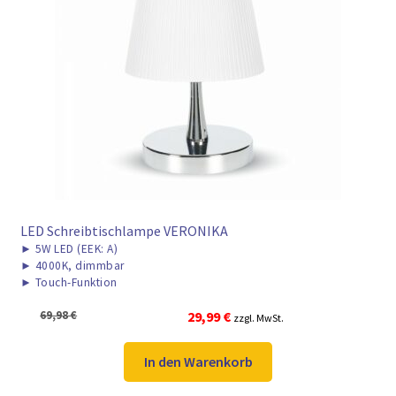
LED Schreibtischlampe VERONIKA
►
5W LED (EEK: A)
►
4000K, dimmbar
►
Touch-Funktion
Ursprünglicher
Aktueller
69,98
€
29,99
€
zzgl. MwSt.
Preis
Preis
war:
ist:
In den Warenkorb
69,98 €
29,99 €.