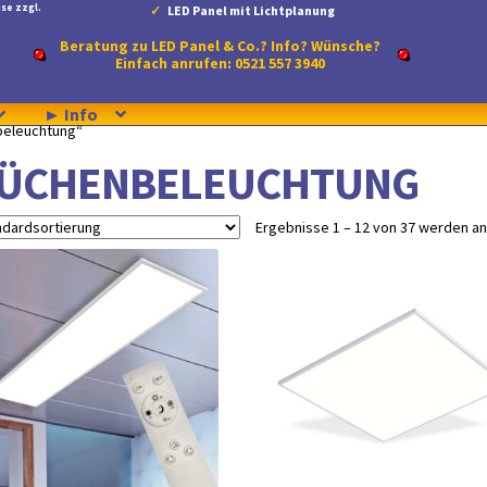
se zzgl.
LED Panel mit Lichtplanung
Beratung zu LED Panel & Co.? Info? Wünsche?
Einfach anrufen: 0521 557 3940
► Info
beleuchtung“
ÜCHENBELEUCHTUNG
Ergebnisse 1 – 12 von 37 werden a