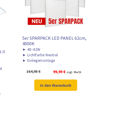
5er SPARPACK LED PANEL 62cm,
4000K
►
40-42W
 II
►
Lichtfarbe Neutral
►
Einlegemontage
ht
Ursprünglicher
Aktueller
164,95
€
99,99
€
zzgl. MwSt.
Preis
Preis
war:
ist:
In den Warenkorb
164,95 €
99,99 €.
r
t.