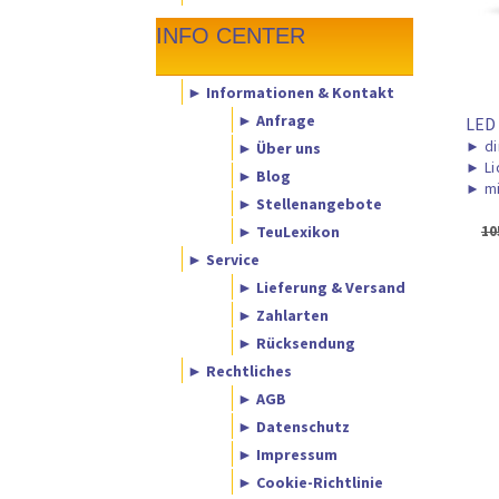
INFO CENTER
► Informationen & Kontakt
► Anfrage
LED
► Über uns
►
di
►
Li
► Blog
►
mi
► Stellenangebote
► TeuLexikon
10
► Service
► Lieferung & Versand
► Zahlarten
► Rücksendung
► Rechtliches
► AGB
► Datenschutz
► Impressum
► Cookie-Richtlinie