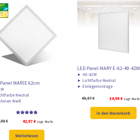
LED Panel MARY E-62-40-42W
►
40-42W
►
Lichtfarbe Neutral
 Panel MARIE 62cm
►
Einlegemontage
2W
chtfarbe Neutral
Ursprünglicher
Aktueller
49,97
€
34,99
€
zzgl. MwSt
hmen Weiß
Preis
Preis
war:
ist:
In den Warenkorb
49,97 €
34,99 €.
Bewertet mit
Ursprünglicher
Aktueller
,98
€
42,97
€
zzgl. MwSt.
5.00
von 5
Preis
Preis
war:
ist:
Weiterlesen