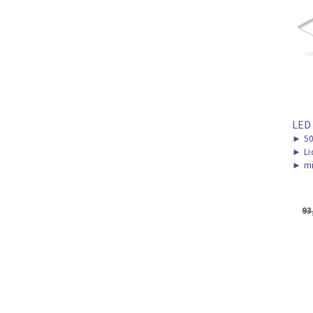
LED
►
5
►
Li
►
mi
93