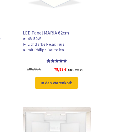
t
LED Panel MARIA 62cm
r
►
48-50W
►
Lichtfarbe Relax True
►
mit Philips-Bauteilen
Bewertet mit
Ursprünglicher
Aktueller
106,98
€
79,97
€
zzgl. MwSt.
5.00
von 5
Preis
Preis
war:
ist:
In den Warenkorb
106,98 €
79,97 €.