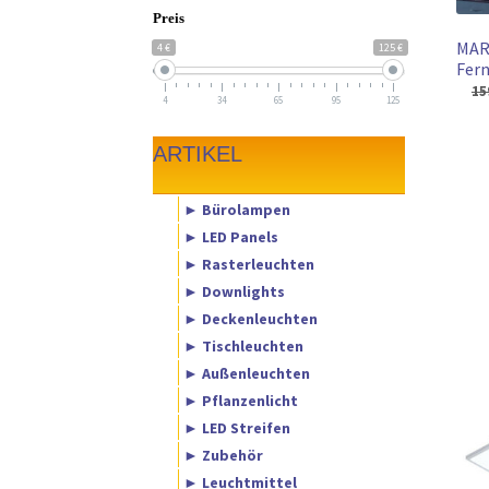
Preis
MAR
4 €
125 €
Fern
15
4
34
65
95
125
ARTIKEL
► Bürolampen
► LED Panels
► Rasterleuchten
► Downlights
► Deckenleuchten
► Tischleuchten
► Außenleuchten
► Pflanzenlicht
► LED Streifen
► Zubehör
► Leuchtmittel