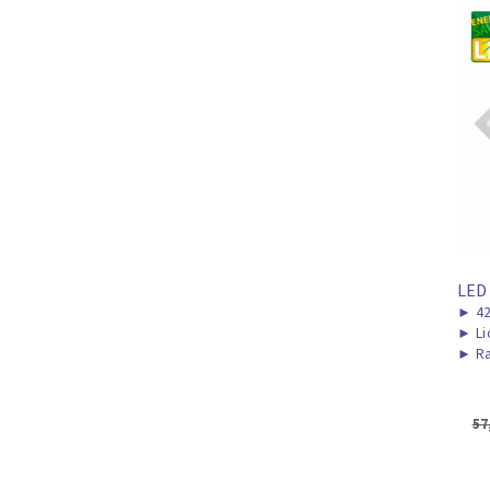
LED
►
4
►
Li
►
Ra
57