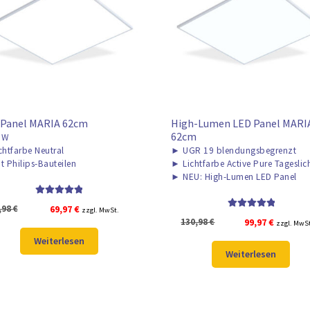
 Panel MARIA 62cm
High-Lumen LED Panel MARIA
62cm
0W
chtfarbe Neutral
►
UGR 19 blendungsbegrenzt
t Philips-Bauteilen
►
Lichtfarbe Active Pure Tageslic
►
NEU: High-Lumen LED Panel
Bewertet mit
Ursprünglicher
Aktueller
,98
€
69,97
€
zzgl. MwSt.
5.00
von 5
Bewertet mit
Ursprünglicher
Aktuelle
130,98
€
99,97
€
Preis
Preis
zzgl. MwS
5.00
von 5
Preis
Preis
war:
ist:
Weiterlesen
war:
ist:
93,98 €
69,97 €.
Weiterlesen
130,98 €
99,97 €.