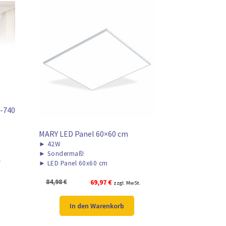
-740
MARY LED Panel 60×60 cm
►
42W
►
Sondermaß!
.
►
LED Panel 60x60 cm
Ursprünglicher
Aktueller
84,98
€
69,97
€
zzgl. MwSt.
Preis
Preis
war:
ist:
In den Warenkorb
84,98 €
69,97 €.