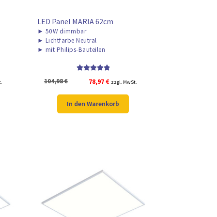
LED Panel MARIA 62cm
►
50W dimmbar
►
Lichtfarbe Neutral
►
mit Philips-Bauteilen
Bewertet mit
r
Ursprünglicher
Aktueller
104,98
€
78,97
€
t.
zzgl. MwSt.
5.00
von 5
Preis
Preis
war:
ist:
In den Warenkorb
104,98 €
78,97 €.