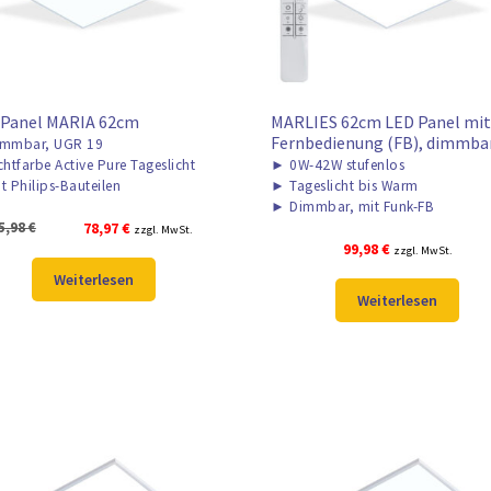
 Panel MARIA 62cm
MARLIES 62cm LED Panel mi
Fernbedienung (FB), dimmba
mmbar, UGR 19
chtfarbe Active Pure Tageslicht
►
0W-42W stufenlos
t Philips-Bauteilen
►
Tageslicht bis Warm
►
Dimmbar, mit Funk-FB
Ursprünglicher
Aktueller
5,98
€
78,97
€
zzgl. MwSt.
99,98
€
Preis
Preis
zzgl. MwSt.
war:
ist:
Weiterlesen
105,98 €
78,97 €.
Weiterlesen