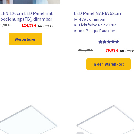
LEN 120cm LED Panel mit
LED Panel MARIA 62cm
bedienung (FB), dimmbar
►
48W, dimmbar
Ursprünglicher
Aktueller
9,98
€
124,97
€
►
Lichtfarbe Relax True
zzgl. MwSt.
►
mit Philips-Bauteilen
Preis
Preis
war:
ist:
Weiterlesen
159,98 €
124,97 €.
Bewertet mit
Ursprünglicher
Aktuelle
106,98
€
79,97
€
zzgl. MwS
5.00
von 5
Preis
Preis
war:
ist:
In den Warenkorb
106,98 €
79,97 €.