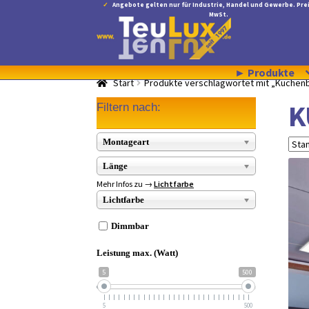
Angebote gelten nur für Industrie, Handel und Gewerbe. Prei
MwSt.
Zur
Zum
Navigation
Inhalt
springen
springen
► Produkte
Start
Produkte verschlagwortet mit „Küchen
K
Filtern nach:
Montageart
Länge
Mehr Infos zu →
Lichtfarbe
Lichtfarbe
Dimmbar
Leistung max. (Watt)
5
500
5
500