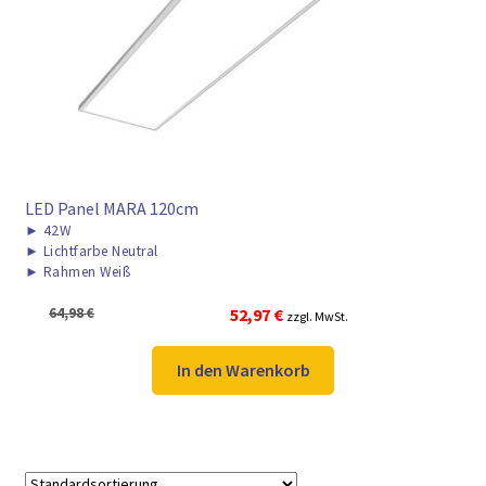
LED Panel MARA 120cm
►
42W
►
Lichtfarbe Neutral
►
Rahmen Weiß
Ursprünglicher
Aktueller
64,98
€
52,97
€
zzgl. MwSt.
Preis
Preis
war:
ist:
In den Warenkorb
64,98 €
52,97 €.