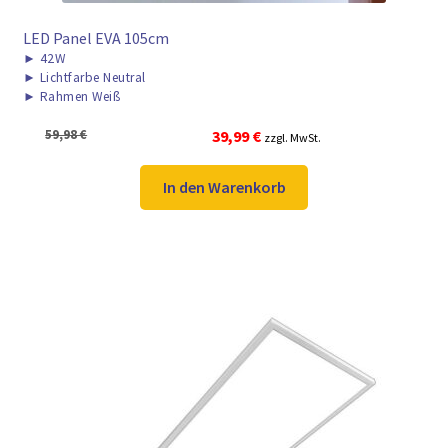
LED Panel EVA 105cm
►
42W
►
Lichtfarbe Neutral
►
Rahmen Weiß
Ursprünglicher
Aktueller
59,98
€
39,99
€
zzgl. MwSt.
Preis
Preis
war:
ist:
In den Warenkorb
59,98 €
39,99 €.