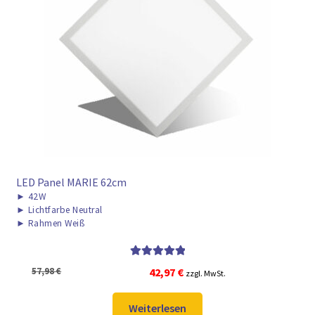
LED Panel MARIE 62cm
►
42W
►
Lichtfarbe Neutral
►
Rahmen Weiß
Bewertet mit
Ursprünglicher
Aktueller
57,98
€
42,97
€
zzgl. MwSt.
5.00
von 5
Preis
Preis
war:
ist:
Weiterlesen