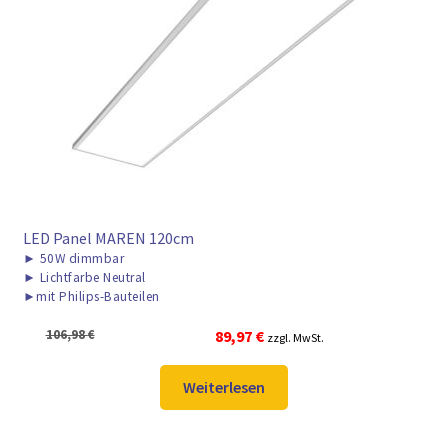
LED Panel MAREN 120cm
►
50W dimmbar
►
Lichtfarbe Neutral
►
mit Philips-Bauteilen
Ursprünglicher
Aktueller
106,98
€
89,97
€
zzgl. MwSt.
Preis
Preis
war:
ist:
Weiterlesen
106,98 €
89,97 €.