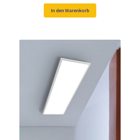
Preis
Preis
war:
ist:
In den Warenkorb
179,95 €
99,99 €.