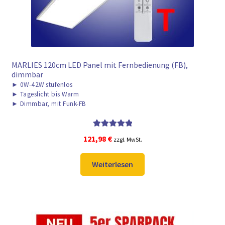
MARLIES 120cm LED Panel mit Fernbedienung (FB),
dimmbar
►
0W-42W stufenlos
►
Tageslicht bis Warm
►
Dimmbar, mit Funk-FB
Bewertet mit
121,98
€
zzgl. MwSt.
5.00
von 5
Weiterlesen