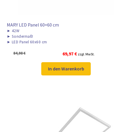
MARY LED Panel 60×60 cm
►
42W
►
Sondermaß!
►
LED Panel 60x60 cm
Ursprünglicher
Aktueller
84,98
€
69,97
€
zzgl. MwSt.
Preis
Preis
war:
ist:
In den Warenkorb
84,98 €
69,97 €.