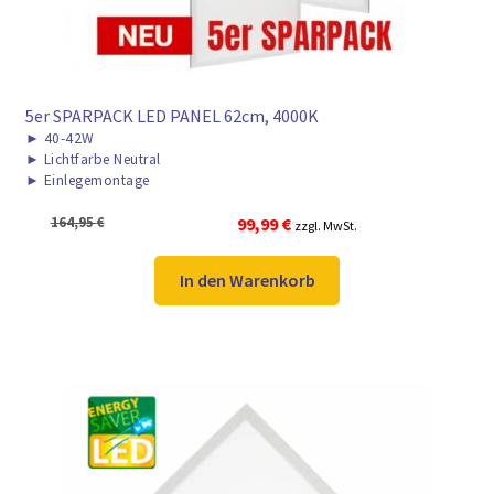
5er SPARPACK LED PANEL 62cm, 4000K
►
40-42W
►
Lichtfarbe Neutral
►
Einlegemontage
Ursprünglicher
Aktueller
164,95
€
99,99
€
zzgl. MwSt.
Preis
Preis
war:
ist:
In den Warenkorb
164,95 €
99,99 €.