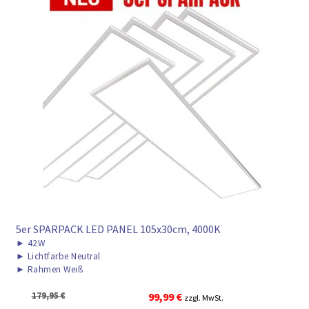
5er SPARPACK LED PANEL 105x30cm, 4000K
►
42W
►
Lichtfarbe Neutral
►
Rahmen Weiß
Ursprünglicher
Aktueller
179,95
€
99,99
€
zzgl. MwSt.