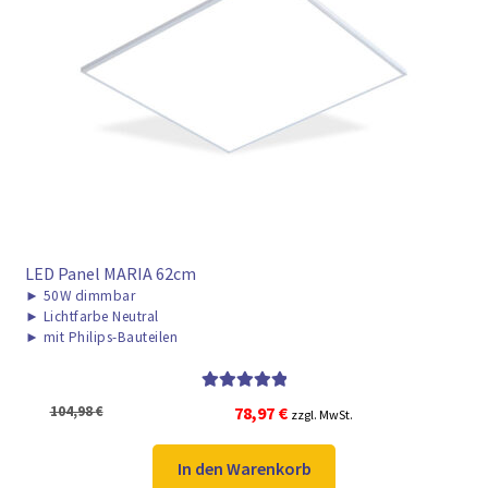
► ZAHLARTEN
► VERSANDARTEN
LED Panel MARIA 62cm
►
50W dimmbar
►
Lichtfarbe Neutral
►
mit Philips-Bauteilen
Bewertet mit
Ursprünglicher
Aktueller
104,98
€
78,97
€
zzgl. MwSt.
5.00
von 5
Preis
Preis
war:
ist:
In den Warenkorb