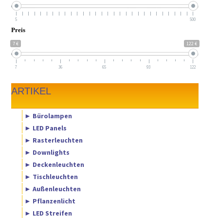
5
500
Preis
7 €
122 €
7
36
65
93
122
ARTIKEL
► Bürolampen
► LED Panels
► Rasterleuchten
► Downlights
► Deckenleuchten
► Tischleuchten
► Außenleuchten
► Pflanzenlicht
► LED Streifen