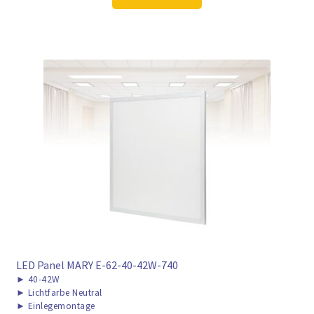
57,98 €
42,97 €.
LED Panel MARY E-62-40-42W-740
►
40-42W
►
Lichtfarbe Neutral
►
Einlegemontage