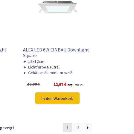
ght
ALEX LED 6W EINBAU Downlight
Square
►
12x12cm
►
Lichtfarbe Neutral
►
Gehäuse Aluminium weiß
Ursprünglicher
Aktueller
16,98
€
12,97
€
zzgl. MwSt.
Preis
Preis
war:
ist:
In den Warenkorb
16,98 €
12,97 €.
ngezeigt
1
2