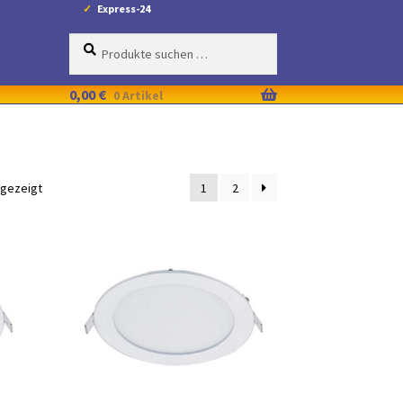
Express-24
Suche
Suchen
nach:
0,00
€
0 Artikel
ngezeigt
1
2