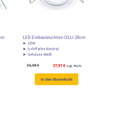
cm
LED Einbauleuchten OLLI 20cm
►
18W
►
Lichtfarbe Neutral
►
Gehäuse Weiß
Ursprünglicher
Aktueller
36,98
€
27,97
€
.
zzgl. MwSt.
Preis
Preis
war:
ist:
In den Warenkorb
36,98 €
27,97 €.