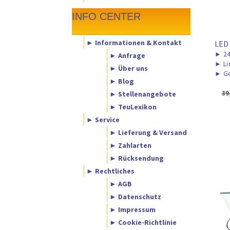
INFO CENTER
► Informationen & Kontakt
LED
►
2
► Anfrage
►
Li
► Über uns
►
Ge
► Blog
39
► Stellenangebote
► TeuLexikon
► Service
► Lieferung & Versand
► Zahlarten
► Rücksendung
► Rechtliches
► AGB
► Datenschutz
► Impressum
► Cookie-Richtlinie