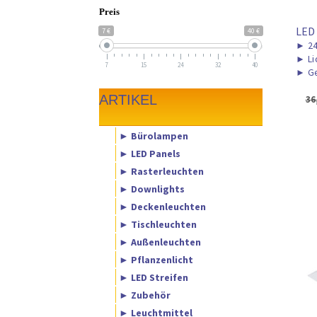
Preis
LED
7 €
40 €
►
2
►
Li
7
15
24
32
40
►
Ge
ARTIKEL
36
► Bürolampen
► LED Panels
► Rasterleuchten
► Downlights
► Deckenleuchten
► Tischleuchten
► Außenleuchten
► Pflanzenlicht
► LED Streifen
► Zubehör
► Leuchtmittel