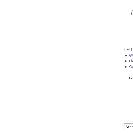
LED
►
6
►
Li
►
Ge
12