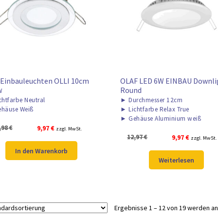
 Einbauleuchten OLLI 10cm
OLAF LED 6W EINBAU Downli
Round
W
chtfarbe Neutral
►
Durchmesser 12cm
häuse Weiß
►
Lichtfarbe Relax True
►
Gehäuse Aluminium weiß
Ursprünglicher
Aktueller
,98
€
9,97
€
zzgl. MwSt.
Ursprünglicher
Aktueller
12,97
€
9,97
€
Preis
Preis
zzgl. MwSt.
Preis
Preis
war:
ist:
In den Warenkorb
war:
ist:
12,98 €
9,97 €.
Weiterlesen
12,97 €
9,97 €.
Ergebnisse 1 – 12 von 19 werden a