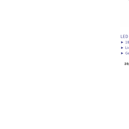
LED
►
1
►
Li
►
Ge
39