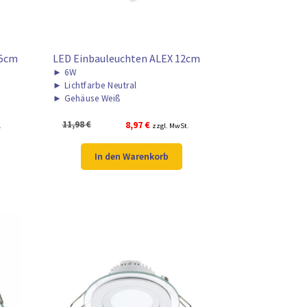
,5cm
LED Einbauleuchten ALEX 12cm
►
6W
►
Lichtfarbe Neutral
►
Gehäuse Weiß
Ursprünglicher
Aktueller
11,98
€
8,97
€
.
zzgl. MwSt.
Preis
Preis
war:
ist:
In den Warenkorb
11,98 €
8,97 €.