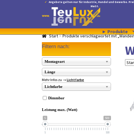
Angebote gelten nur für Industrie, Handel und Gewerbe. Prei
MwSt.
Zur
Zum
Navigation
Inhalt
springen
springen
► Produkte
Start
Produkte verschlagwortet mit „Wandei
W
Filtern nach:
Montageart
Länge
Mehr Infos zu →
Lichtfarbe
Lichtfarbe
Dimmbar
Leistung max. (Watt)
5
500
5
500