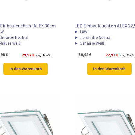
 Einbauleuchten ALEX 30cm
LED Einbauleuchten ALEX 22
4W
►
18W
chtfarbe Neutral
►
Lichtfarbe Neutral
häuse Weiß
►
Gehäuse Weiß
Ursprünglicher
Aktueller
Ursprünglicher
Aktueller
,98
€
29,97
€
30,98
€
22,97
€
zzgl. MwSt.
zzgl. MwSt
Preis
Preis
Preis
Preis
war:
ist:
war:
ist:
In den Warenkorb
In den Warenkorb
39,98 €
29,97 €.
30,98 €
22,97 €.