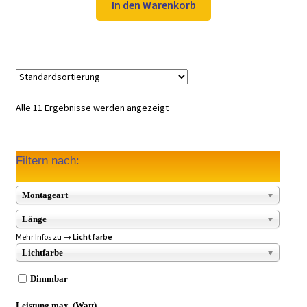
war:
ist:
In den Warenkorb
8,33 €
5,00 €.
Alle 11 Ergebnisse werden angezeigt
Filtern nach:
Montageart
Länge
Mehr Infos zu →
Lichtfarbe
Lichtfarbe
Dimmbar
Leistung max. (Watt)