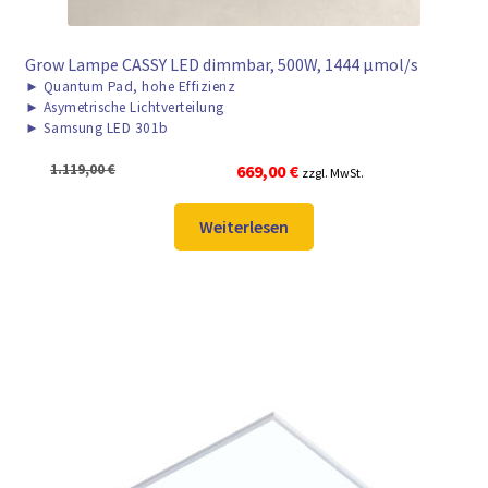
Grow Lampe CASSY LED dimmbar, 500W, 1444 μmol/s
►
Quantum Pad, hohe Effizienz
►
Asymetrische Lichtverteilung
►
Samsung LED 301b
Ursprünglicher
Aktueller
1.119,00
€
669,00
€
zzgl. MwSt.
Preis
Preis
war:
ist:
Weiterlesen
1.119,00 €
669,00 €.