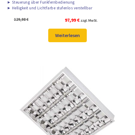
►
Steuerung über Funkfernbedienung
►
Helligkeit und Lichtfarbe stufenlos verstellbar
Ursprünglicher
Aktueller
129,98
€
97,99
€
zzgl. MwSt.
Preis
Preis
war:
ist:
Weiterlesen
129,98 €
97,99 €.