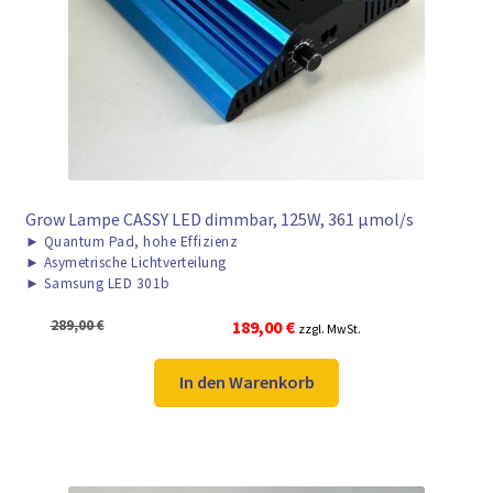
Grow Lampe CASSY LED dimmbar, 125W, 361 μmol/s
►
Quantum Pad, hohe Effizienz
►
Asymetrische Lichtverteilung
►
Samsung LED 301b
Ursprünglicher
Aktueller
289,00
€
189,00
€
zzgl. MwSt.
Preis
Preis
war:
ist:
In den Warenkorb
289,00 €
189,00 €.