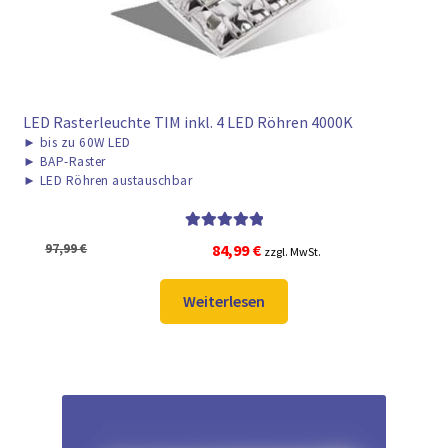
LED Rasterleuchte TIM inkl. 4 LED Röhren 4000K
►
bis zu 60W LED
►
BAP-Raster
►
LED Röhren austauschbar
Bewertet mit
Ursprünglicher
Aktueller
97,99
€
84,99
€
zzgl. MwSt.
5.00
von 5
Preis
Preis
war:
ist:
Weiterlesen
97,99 €
84,99 €.