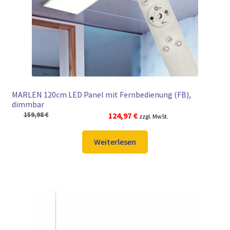
► ZAHLARTEN
► VERSANDARTEN
MARLEN 120cm LED Panel mit Fernbedienung (FB),
dimmbar
Ursprünglicher
Aktueller
159,98
€
124,97
€
zzgl. MwSt.
Preis
Preis
war:
ist:
Weiterlesen
159,98 €
124,97 €.