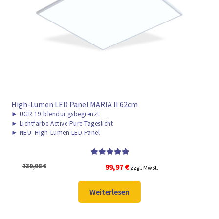
High-Lumen LED Panel MARIA II 62cm
►
UGR 19 blendungsbegrenzt
►
Lichtfarbe Active Pure Tageslicht
►
NEU: High-Lumen LED Panel
Bewertet mit
Ursprünglicher
Aktueller
130,98
€
99,97
€
zzgl. MwSt.
5.00
von 5
Preis
Preis
war:
ist:
Weiterlesen
130,98 €
99,97 €.