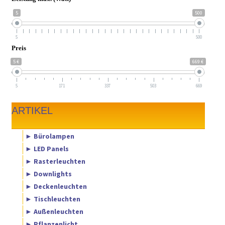
5
500
5
500
Preis
5 €
669 €
5
171
337
503
669
ARTIKEL
► Bürolampen
► LED Panels
► Rasterleuchten
► Downlights
► Deckenleuchten
► Tischleuchten
► Außenleuchten
► Pflanzenlicht