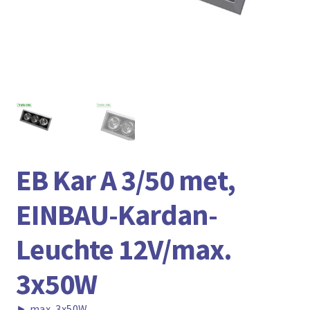
► ZAHLARTEN
► VERSANDARTEN
EB Kar A 3/50 met,
EINBAU-Kardan-
Leuchte 12V/max.
3x50W
►
max. 3x50W