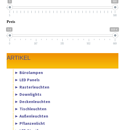
5
500
5
500
Preis
0 €
669 €
0
167
335
502
669
ARTIKEL
► Bürolampen
► LED Panels
► Rasterleuchten
► Downlights
► Deckenleuchten
► Tischleuchten
► Außenleuchten
► Pflanzenlicht