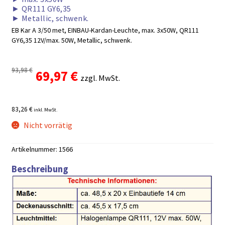
►
QR111 GY6,35
►
Metallic, schwenk.
EB Kar A 3/50 met, EINBAU-Kardan-Leuchte, max. 3x50W, QR111
GY6,35 12V/max. 50W, Metallic, schwenk.
93,98
€
Ursprünglicher
Aktueller
69,97
€
zzgl. MwSt.
Preis
Preis
83,26 €
inkl. MwSt.
war:
ist:
Nicht vorrätig
93,98 €
69,97 €.
Artikelnummer:
1566
Beschreibung