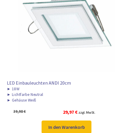
LED Einbauleuchten ANDI 20cm
►
18W
►
Lichtfarbe Neutral
►
Gehäuse Weiß
Ursprünglicher
Aktueller
39,98
€
29,97
€
zzgl. MwSt.
Preis
Preis
war:
ist:
In den Warenkorb