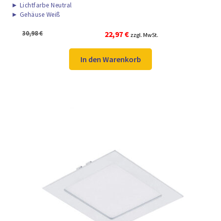
►
Lichtfarbe Neutral
►
Gehäuse Weiß
Ursprünglicher
Aktueller
30,98
€
22,97
€
zzgl. MwSt.
Preis
Preis
war:
ist:
In den Warenkorb
30,98 €
22,97 €.