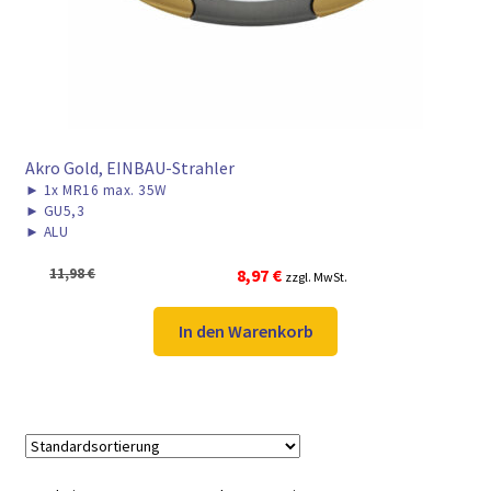
Akro Gold, EINBAU-Strahler
►
1x MR16 max. 35W
►
GU5,3
►
ALU
Ursprünglicher
Aktueller
11,98
€
8,97
€
zzgl. MwSt.
Preis
Preis
war:
ist:
In den Warenkorb
11,98 €
8,97 €.