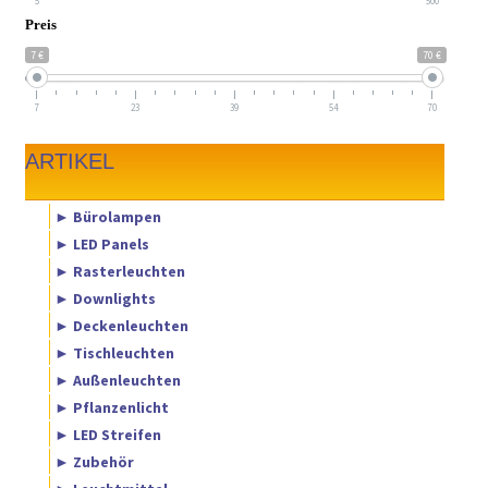
5
500
Preis
7 €
70 €
7
23
39
54
70
ARTIKEL
► Bürolampen
► LED Panels
► Rasterleuchten
► Downlights
► Deckenleuchten
► Tischleuchten
► Außenleuchten
► Pflanzenlicht
► LED Streifen
► Zubehör