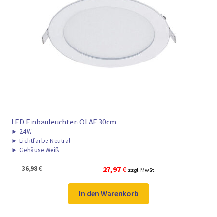
► ZAHLARTEN
► VERSANDARTEN
LED Einbauleuchten OLAF 30cm
►
24W
►
Lichtfarbe Neutral
►
Gehäuse Weiß
Ursprünglicher
Aktueller
36,98
€
27,97
€
zzgl. MwSt.
Preis
Preis
war:
ist:
In den Warenkorb
36,98 €
27,97 €.