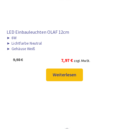
LED Einbauleuchten OLAF 12cm
►
6W
►
Lichtfarbe Neutral
►
Gehäuse Weiß
Ursprünglicher
Aktueller
9,98
€
7,97
€
zzgl. MwSt.
Preis
Preis
war:
ist:
Weiterlesen
9,98 €
7,97 €.