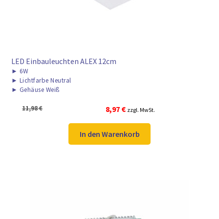
LED Einbauleuchten ALEX 12cm
►
6W
►
Lichtfarbe Neutral
►
Gehäuse Weiß
Ursprünglicher
Aktueller
11,98
€
8,97
€
zzgl. MwSt.
Preis
Preis
war:
ist:
In den Warenkorb
11,98 €
8,97 €.