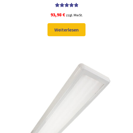
Bewertet mit
93,98
€
zzgl. MwSt.
5.00
von 5
Weiterlesen