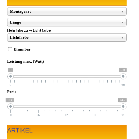
Montageart
Länge
Mehr Infos zu →
Lichtfarbe
Lichtfarbe
Dimmbar
Leistung max. (Watt)
5
500
5
500
Preis
30 €
94 €
30
46
62
78
94
ARTIKEL