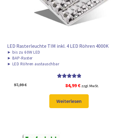
LED Rasterleuchte TIM inkl. 4 LED Röhren 4000K
►
bis zu 60W LED
►
BAP-Raster
►
LED Röhren austauschbar
Bewertet mit
Ursprünglicher
Aktueller
97,99
€
84,99
€
zzgl. MwSt.
5.00
von 5
Preis
Preis
war:
ist:
Weiterlesen
97,99 €
84,99 €.