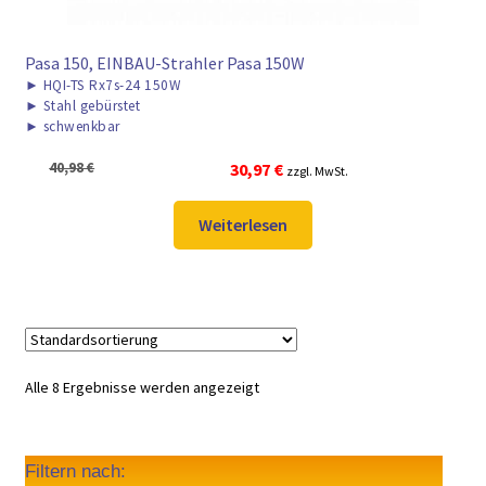
Pasa 150, EINBAU-Strahler Pasa 150W
►
HQI-TS Rx7s-24 150W
►
Stahl gebürstet
►
schwenkbar
Ursprünglicher
Aktueller
40,98
€
30,97
€
zzgl. MwSt.
Preis
Preis
war:
ist:
Weiterlesen
40,98 €
30,97 €.
Alle 8 Ergebnisse werden angezeigt
Filtern nach: