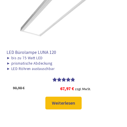
► ZAHLARTEN
► VERSANDARTEN
LED Bürolampe LUNA 120
►
bis zu 75 Watt LED
►
prismatische Abdeckung
►
LED Röhren austauschbar
Bewertet mit
Ursprünglicher
Aktueller
90,98
€
67,97
€
zzgl. MwSt.
5.00
von 5
Preis
Preis
war:
ist:
Weiterlesen
90,98 €
67,97 €.