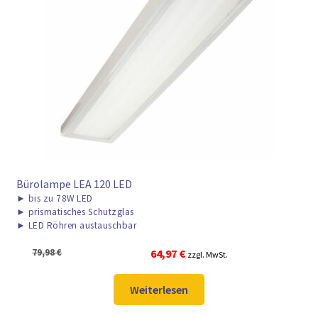
Bürolampe LEA 120 LED
►
bis zu 78W LED
►
prismatisches Schutzglas
►
LED Röhren austauschbar
Ursprünglicher
Aktueller
79,98
€
64,97
€
zzgl. MwSt.
Preis
Preis
war:
ist:
Weiterlesen
79,98 €
64,97 €.