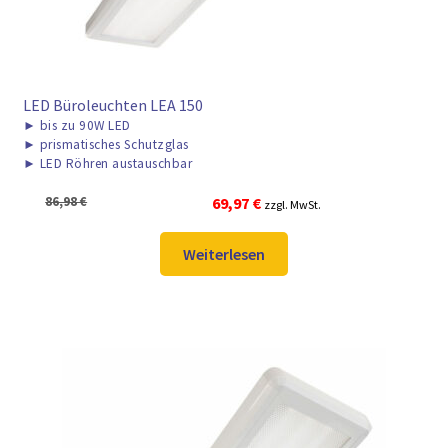
LED Büroleuchten LEA 150
►
bis zu 90W LED
►
prismatisches Schutzglas
►
LED Röhren austauschbar
Ursprünglicher
Aktueller
86,98
€
69,97
€
zzgl. MwSt.
Preis
Preis
war:
ist:
Weiterlesen
86,98 €
69,97 €.