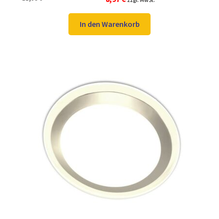
Preis
Preis
war:
ist:
In den Warenkorb
11,98 €
8,97 €.