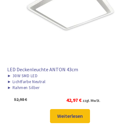
LED Deckenleuchte ANTON 43cm
►
30W SMD LED
►
Lichtfarbe Neutral
►
Rahmen Silber
Ursprünglicher
Aktueller
52,98
€
42,97
€
zzgl. MwSt.
Preis
Preis
war:
ist:
Weiterlesen
52,98 €
42,97 €.