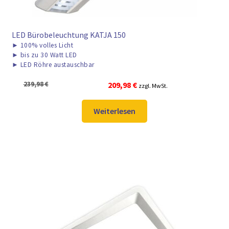
LED Bürobeleuchtung KATJA 150
►
100% volles Licht
►
bis zu 30 Watt LED
►
LED Röhre austauschbar
Ursprünglicher
Aktueller
239,98
€
209,98
€
zzgl. MwSt.
Preis
Preis
war:
ist:
Weiterlesen
239,98 €
209,98 €.