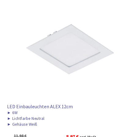
LED Einbauleuchten ALEX 12cm
►
6W
►
Lichtfarbe Neutral
►
Gehäuse Weiß
Ursprünglicher
Aktueller
11,98
€
8,97
€
zzgl. MwSt.