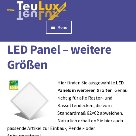
Zur
Zum
Navigation
Inhalt
springen
springen
Menü
Start
LED Panel
LED Panel – weitere Größen
► BÜROLAMPEN
LED Panel – weitere
► LED PANELS
► RASTERLEUCHTEN
Größen
► DOWNLIGHTS
► DECKENLEUCHTEN
Hier finden Sie ausgewählte
LED
► TISCHLEUCHTEN
Panels in weiteren Größen
. Genau
► 3 PHASEN STROMSCHIENE
richtig für alle Raster- und
► AUSSENLEUCHTEN
Kassettendecken, die vom
► LED STREIFEN
Standardmaß 62×62 abweichen.
► ZUBEHÖR
Natürlich erhalten Sie hier auch
passende Artikel zur Einbau-, Pendel- oder
► LEUCHTMITTEL
Anbaumontage!