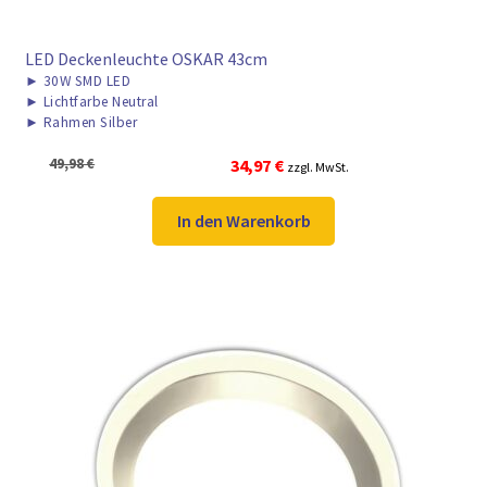
LED Deckenleuchte OSKAR 43cm
►
30W SMD LED
►
Lichtfarbe Neutral
►
Rahmen Silber
Ursprünglicher
Aktueller
49,98
€
34,97
€
zzgl. MwSt.
Preis
Preis
war:
ist:
In den Warenkorb
49,98 €
34,97 €.