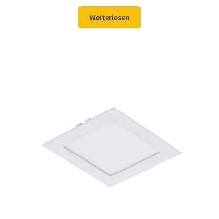
Preis
Preis
war:
ist:
Weiterlesen
9,98 €
7,97 €.