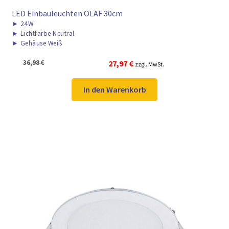
LED Einbauleuchten OLAF 30cm
►
24W
►
Lichtfarbe Neutral
►
Gehäuse Weiß
Ursprünglicher
Aktueller
36,98
€
27,97
€
zzgl. MwSt.
Preis
Preis
war:
ist:
In den Warenkorb
36,98 €
27,97 €.