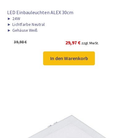
LED Einbauleuchten ALEX 30cm
►
24W
►
Lichtfarbe Neutral
►
Gehäuse Weiß
Ursprünglicher
Aktueller
39,98
€
29,97
€
zzgl. MwSt.
Preis
Preis
war:
ist:
In den Warenkorb
39,98 €
29,97 €.