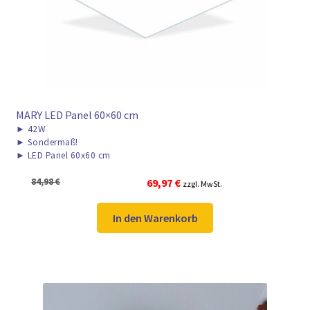
MARY LED Panel 60×60 cm
►
42W
►
Sondermaß!
►
LED Panel 60x60 cm
Ursprünglicher
Aktueller
84,98
€
69,97
€
zzgl. MwSt.
Preis
Preis
war:
ist:
In den Warenkorb
84,98 €
69,97 €.