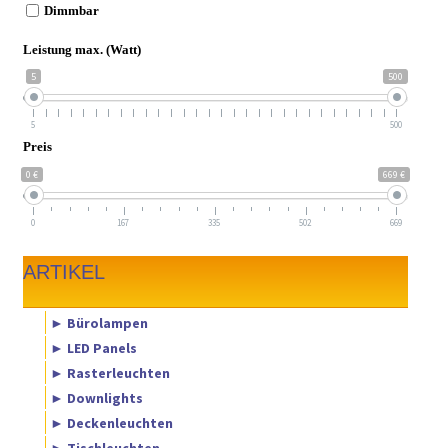
Dimmbar
Leistung max. (Watt)
5
500
5
500
Preis
0 €
669 €
0
167
335
502
669
ARTIKEL
► Bürolampen
► LED Panels
► Rasterleuchten
► Downlights
► Deckenleuchten
► Tischleuchten