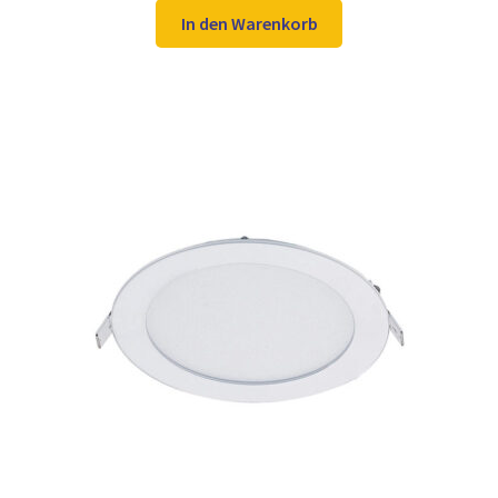
war:
ist:
In den Warenkorb
59,98 €
39,99 €.