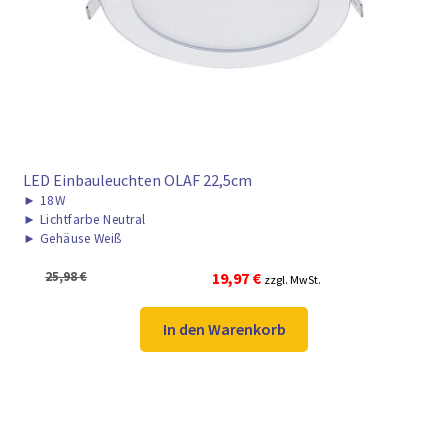
LED Einbauleuchten OLAF 22,5cm
►
18W
►
Lichtfarbe Neutral
►
Gehäuse Weiß
Ursprünglicher
Aktueller
25,98
€
19,97
€
zzgl. MwSt.
Preis
Preis
war:
ist:
In den Warenkorb
25,98 €
19,97 €.