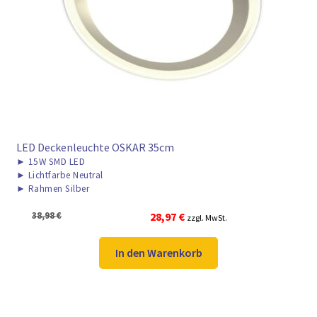
LED Deckenleuchte OSKAR 35cm
►
15W SMD LED
►
Lichtfarbe Neutral
►
Rahmen Silber
Ursprünglicher
Aktueller
38,98
€
28,97
€
zzgl. MwSt.
Preis
Preis
war:
ist:
In den Warenkorb
38,98 €
28,97 €.