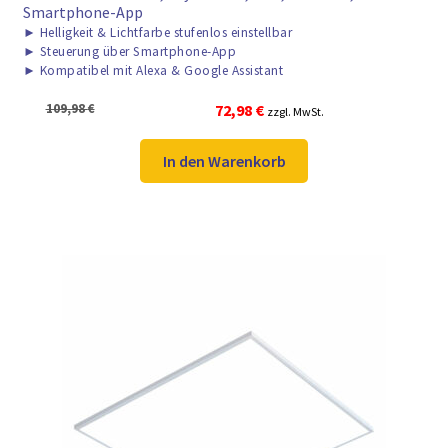
Smartphone-App
►
Helligkeit & Lichtfarbe stufenlos einstellbar
►
Steuerung über Smartphone-App
►
Kompatibel mit Alexa & Google Assistant
Ursprünglicher
Aktueller
109,98
€
72,98
€
zzgl. MwSt.
Preis
Preis
war:
ist:
In den Warenkorb
109,98 €
72,98 €.