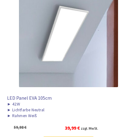
LED Panel EVA 105cm
►
42W
►
Lichtfarbe Neutral
►
Rahmen Weiß
Ursprünglicher
Aktueller
59,98
€
39,99
€
zzgl. MwSt.
Preis
Preis