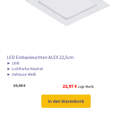
LED Einbauleuchten ALEX 22,5cm
►
18W
►
Lichtfarbe Neutral
►
Gehäuse Weiß
Ursprünglicher
Aktueller
30,98
€
22,97
€
zzgl. MwSt.
Preis
Preis
war:
ist:
In den Warenkorb
30,98 €
22,97 €.