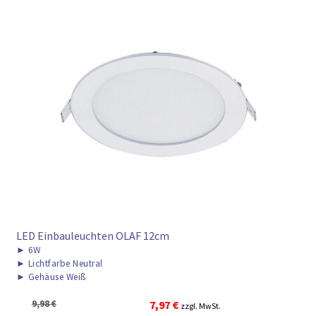
LED Einbauleuchten OLAF 12cm
►
6W
►
Lichtfarbe Neutral
►
Gehäuse Weiß
Ursprünglicher
Aktueller
9,98
€
7,97
€
zzgl. MwSt.