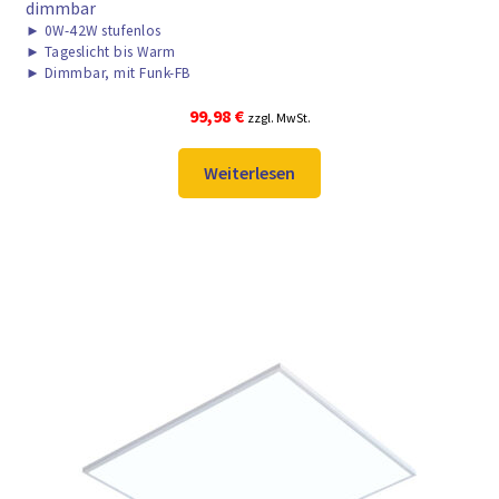
dimmbar
►
0W-42W stufenlos
►
Tageslicht bis Warm
►
Dimmbar, mit Funk-FB
99,98
€
zzgl. MwSt.
Weiterlesen