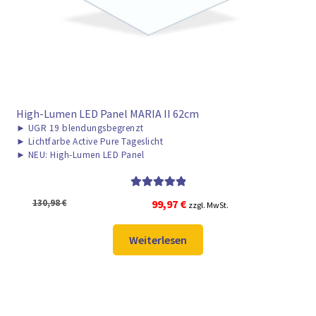
High-Lumen LED Panel MARIA II 62cm
►
UGR 19 blendungsbegrenzt
►
Lichtfarbe Active Pure Tageslicht
►
NEU: High-Lumen LED Panel
Bewertet mit
Ursprünglicher
Aktueller
130,98
€
99,97
€
zzgl. MwSt.
5.00
von 5
Preis
Preis
war:
ist:
Weiterlesen
130,98 €
99,97 €.