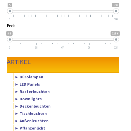
5
500
5
500
Preis
9 €
125 €
9
38
67
96
125
ARTIKEL
► Bürolampen
► LED Panels
► Rasterleuchten
► Downlights
► Deckenleuchten
► Tischleuchten
► Außenleuchten
► Pflanzenlicht