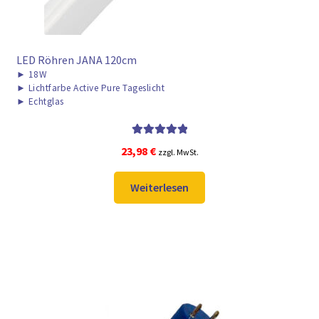
LED Röhren JANA 120cm
►
18W
►
Lichtfarbe Active Pure Tageslicht
►
Echtglas
Bewertet mit
23,98
€
zzgl. MwSt.
5.00
von 5
Weiterlesen