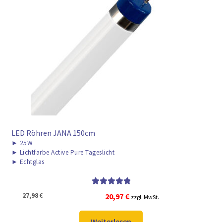
LED Röhren JANA 150cm
►
25W
►
Lichtfarbe Active Pure Tageslicht
►
Echtglas
Bewertet mit
Ursprünglicher
Aktueller
27,98
€
20,97
€
zzgl. MwSt.
5.00
von 5
Preis
Preis
war:
ist:
Weiterlesen