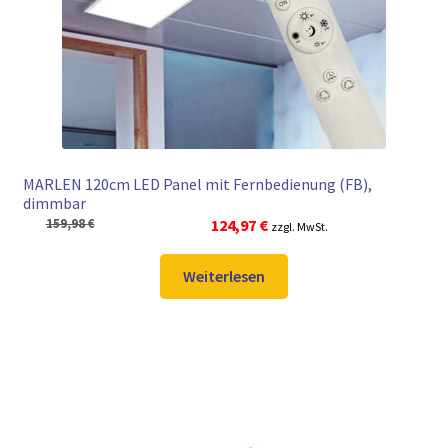
► ZAHLARTEN
► VERSANDARTEN
MARLEN 120cm LED Panel mit Fernbedienung (FB),
dimmbar
Ursprünglicher
Aktueller
159,98
€
124,97
€
zzgl. MwSt.
Preis
Preis
war:
ist:
Weiterlesen
159,98 €
124,97 €.