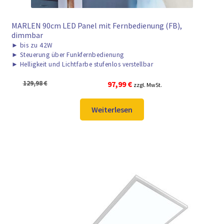
MARLEN 90cm LED Panel mit Fernbedienung (FB),
dimmbar
►
bis zu 42W
►
Steuerung über Funkfernbedienung
►
Helligkeit und Lichtfarbe stufenlos verstellbar
Ursprünglicher
Aktueller
129,98
€
97,99
€
zzgl. MwSt.
Preis
Preis
war:
ist:
Weiterlesen
129,98 €
97,99 €.