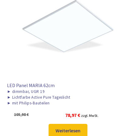
LED Panel MARIA 62cm
►
dimmbar, UGR 19
►
Lichtfarbe Active Pure Tageslicht
►
mit Philips-Bauteilen
Ursprünglicher
Aktueller
105,98
€
78,97
€
zzgl. MwSt.
Preis
Preis
war:
ist:
Weiterlesen