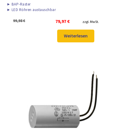
►
BAP-Raster
►
LED Röhren austauschbar
Ursprünglicher
Aktueller
99,98
€
79,97
€
zzgl. MwSt.
Preis
Preis
war:
ist:
Weiterlesen
99,98 €
79,97 €.