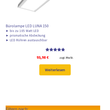
Bürolampe LED LUNA 150
►
bis zu 105 Watt LED
►
prismatische Abdeckung
►
LED Röhren austauschbar
Bewertet mit
93,98
€
zzgl. MwSt.
5.00
von 5
Weiterlesen
Filtern nach: