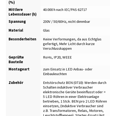
(%)
Mittlere
40.000 h nach IEC/PAS 62717
Lebensdauer (h)
Spannung
230V / 50/60Hz, nicht dimmbar
Material
Glas
Besonderheiten
Keine Verformungen, da aus Echtglas
gefertigt
,
Mehr Licht durch kurze
Verschlusskappen
Geprüfte
RoHs, IP20, WEEE
Bauteile
Montageart
zum Einsatz in LED Anbau- oder
Einbauleuchten
Zubehör
Entstörschutz BEN (0710): Werden durch
Schalten induktiver Verbraucher
elektronische Geräte beeinflusst oder >
5 LED Röhren in einer Elektroanlage
betrieben, 1 Stck. BEN pro 2 LED Röhren
einsetzen
,
(Induktive Verbraucher sind
z.B. Transformatoren, Relais, Motoren,
Leuchtstofflampen)
,
Starter-Ersatz (Art.