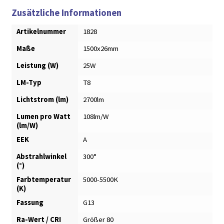
Zusätzliche Informationen
Artikelnummer
1828
Maße
1500x26mm
Leistung (W)
25W
LM-Typ
T8
Lichtstrom (lm)
2700lm
Lumen pro Watt
108lm/W
(lm/W)
EEK
A
Abstrahlwinkel
300°
(°)
Farbtemperatur
5000-5500K
(K)
Fassung
G13
Ra-Wert / CRI
Größer 80