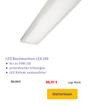
LED Büroleuchten LEA 150
►
bis zu 90W LED
►
prismatisches Schutzglas
►
LED Röhren austauschbar
Ursprünglicher
Aktueller
86,98
€
69,97
€
zzgl. MwSt.
Preis
Preis
war:
ist:
Weiterlesen
86,98 €
69,97 €.