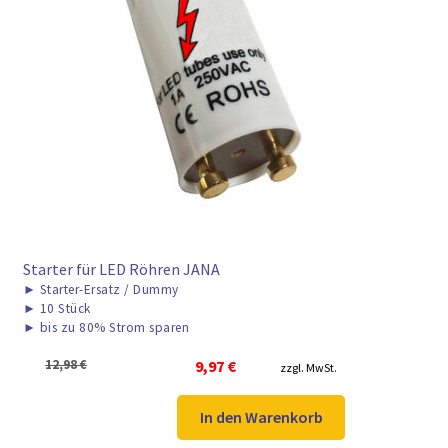
Starter für LED Röhren JANA
►
Starter-Ersatz / Dummy
►
10 Stück
►
bis zu 80% Strom sparen
Ursprünglicher
Aktueller
12,98
€
9,97
€
zzgl. MwSt.
Preis
Preis
war:
ist:
In den Warenkorb
12,98 €
9,97 €.