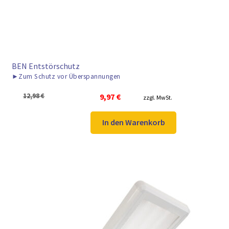
BEN Entstörschutz
►
Zum Schutz vor Überspannungen
Ursprünglicher
Aktueller
12,98
€
9,97
€
zzgl. MwSt.
Preis
Preis
war:
ist:
In den Warenkorb
12,98 €
9,97 €.