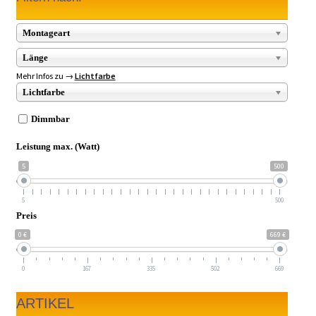
Montageart
Länge
Mehr Infos zu →
Lichtfarbe
Lichtfarbe
Dimmbar
Leistung max. (Watt)
5
500
5
500
Preis
0 €
669 €
0
167
335
502
669
ARTIKEL