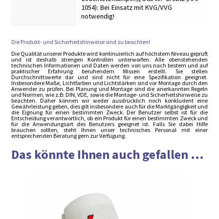
1054): Bei Einsatz mit KVG/VVG
notwendig!
Die Produkt- und Sicherheitshinweise sind zu beachten!
Die Qualität unserer Produkte wird kontinuierlich auf höchstem Niveau geprüft
und ist deshalb strengen Kontrollen unterworfen. Alle obenstehenden
technischen Informationen und Daten werden von uns nach bestem und auf
praktischer Erfahrung beruhendem Wissen erstellt. Sie stellen
Durchschnittswerte dar und sind nicht für eine Spezifikation geeignet.
Insbesondere Maße, Lichtfarben und Lichtstärken sind vor Montage durch den
Anwender zu prüfen. Bei Planung und Montage sind die anerkannten Regeln
und Normen, wie z.B: DIN, VDE, sowie die Montage- und Sicherheitshinweise zu
beachten. Daher können wir weder ausdrücklich noch konkludent eine
Gewährleistung geben, dies gilt insbesondere auch für die Marktgängigkeit und
die Eignung für einen bestimmten Zweck. Der Benutzer selbst ist für die
Entscheidung verantwortlich, ob ein Produkt für einen bestimmten Zweck und
für die Anwendungsart des Benutzers geeignet ist. Falls Sie dabei Hilfe
brauchen sollten, steht Ihnen unser technisches Personal mit einer
entsprechenden Beratung gern zur Verfügung.
Das könnte Ihnen auch gefallen ...