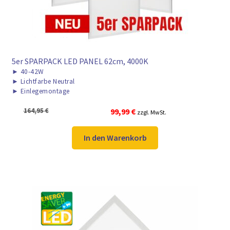
5er SPARPACK LED PANEL 62cm, 4000K
►
40-42W
►
Lichtfarbe Neutral
►
Einlegemontage
Ursprünglicher
Aktueller
164,95
€
99,99
€
zzgl. MwSt.
Preis
Preis
war:
ist:
In den Warenkorb
164,95 €
99,99 €.