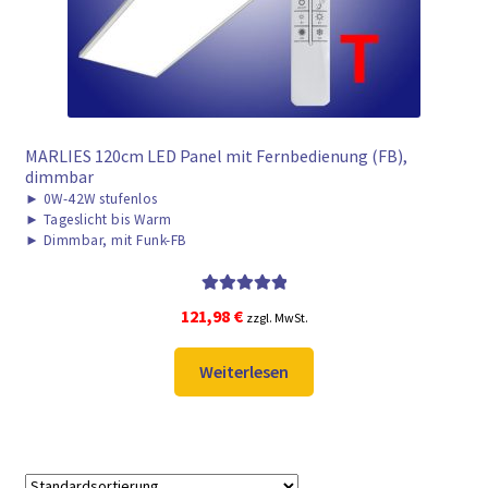
MARLIES 120cm LED Panel mit Fernbedienung (FB),
dimmbar
►
0W-42W stufenlos
►
Tageslicht bis Warm
►
Dimmbar, mit Funk-FB
Bewertet mit
121,98
€
zzgl. MwSt.
5.00
von 5
Weiterlesen