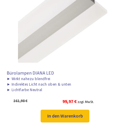
► ZAHLARTEN
► VERSANDARTEN
Bürolampen DIANA LED
►
Wirkt nahezu blendfrei
►
Indirektes Licht nach oben & unten
►
Lichtfarbe Neutral
Ursprünglicher
Aktueller
161,98
€
99,97
€
zzgl. MwSt.
Preis
Preis
war:
ist:
In den Warenkorb
161,98 €
99,97 €.