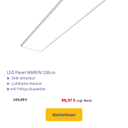
LED Panel MAREN 120cm
►
50W dimmbar
►
Lichtfarbe Neutral
►
mit Philips-Bauteilen
Ursprünglicher
Aktueller
106,98
€
89,97
€
zzgl. MwSt.
Preis
Preis
war:
ist:
Weiterlesen
106,98 €
89,97 €.