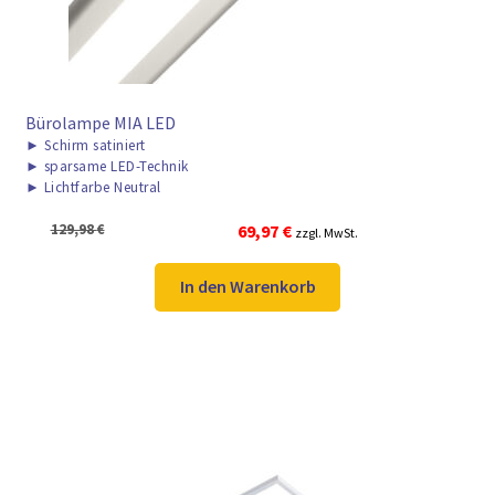
Bürolampe MIA LED
►
Schirm satiniert
►
sparsame LED-Technik
►
Lichtfarbe Neutral
Ursprünglicher
Aktueller
129,98
€
69,97
€
zzgl. MwSt.
Preis
Preis
war:
ist:
In den Warenkorb
129,98 €
69,97 €.