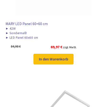
MARY LED Panel 60×60 cm
►
42W
►
Sondermaß!
►
LED Panel 60x60 cm
Ursprünglicher
Aktueller
84,98
€
69,97
€
zzgl. MwSt.
Preis
Preis
war:
ist:
In den Warenkorb
84,98 €
69,97 €.