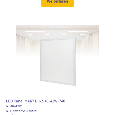
war:
ist:
Weiterlesen
57,98 €
42,97 €.
LED Panel MARY E-62-40-42W-740
►
40-42W
►
Lichtfarbe Neutral