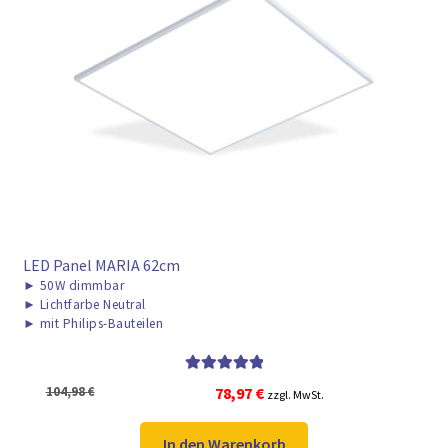
LED Panel MARIA 62cm
►
50W dimmbar
►
Lichtfarbe Neutral
►
mit Philips-Bauteilen
Bewertet mit
Ursprünglicher
Aktueller
104,98
€
78,97
€
zzgl. MwSt.
5.00
von 5
Preis
Preis
war:
ist:
In den Warenkorb