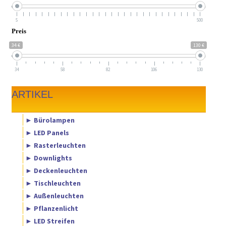
5
500
Preis
34 €
130 €
34
58
82
106
130
ARTIKEL
► Bürolampen
► LED Panels
► Rasterleuchten
► Downlights
► Deckenleuchten
► Tischleuchten
► Außenleuchten
► Pflanzenlicht
► LED Streifen