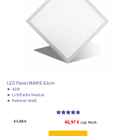
LED Panel MARIE 62cm
►
42W
►
Lichtfarbe Neutral
►
Rahmen Weiß
Bewertet mit
Ursprünglicher
Aktueller
57,98
€
42,97
€
zzgl. MwSt.
5.00
von 5
Preis
Preis