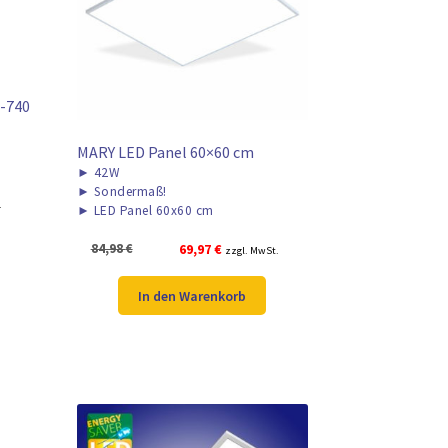
-740
MARY LED Panel 60×60 cm
►
42W
►
Sondermaß!
.
►
LED Panel 60x60 cm
Ursprünglicher
Aktueller
84,98
€
69,97
€
zzgl. MwSt.
Preis
Preis
war:
ist:
In den Warenkorb
84,98 €
69,97 €.