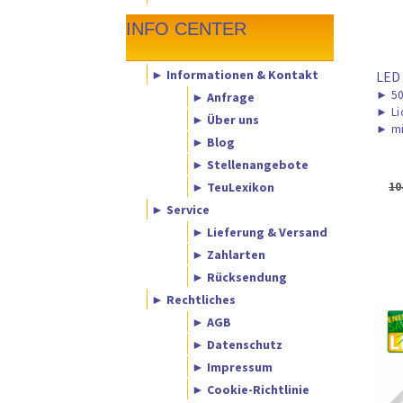
INFO CENTER
► Informationen & Kontakt
LED
►
50
► Anfrage
►
Li
► Über uns
►
mi
► Blog
► Stellenangebote
► TeuLexikon
10
► Service
► Lieferung & Versand
► Zahlarten
► Rücksendung
► Rechtliches
► AGB
► Datenschutz
► Impressum
► Cookie-Richtlinie