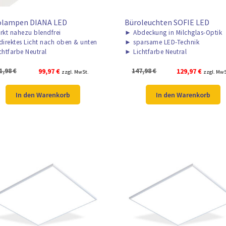
olampen DIANA LED
Büroleuchten SOFIE LED
rkt nahezu blendfrei
►
Abdeckung in Milchglas-Optik
direktes Licht nach oben & unten
►
sparsame LED-Technik
chtfarbe Neutral
►
Lichtfarbe Neutral
Ursprünglicher
Aktueller
Ursprünglicher
Aktuelle
1,98
€
99,97
€
147,98
€
129,97
€
zzgl. MwSt.
zzgl. MwS
Preis
Preis
Preis
Preis
war:
ist:
war:
ist:
In den Warenkorb
In den Warenkorb
161,98 €
99,97 €.
147,98 €
129,97 €