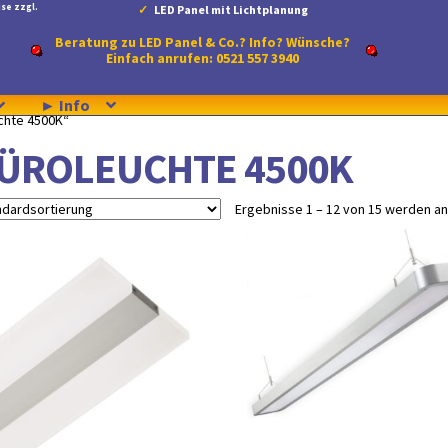
se zzgl.
LED Panel mit Lichtplanung
Beratung zu LED Panel & Co.? Info? Wünsche?
Einfach anrufen: 0521 557 3940
► Info
chte 4500K“
ÜROLEUCHTE 4500K
Ergebnisse 1 – 12 von 15 werden a