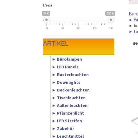
Preis
Bür
34 €
130 €
►
Wi
►
In
34
58
82
106
130
►
Li
ARTIKEL
16
► Bürolampen
► LED Panels
► Rasterleuchten
► Downlights
► Deckenleuchten
► Tischleuchten
► Außenleuchten
► Pflanzenlicht
► LED Streifen
► Zubehör
► Leuchtmittel