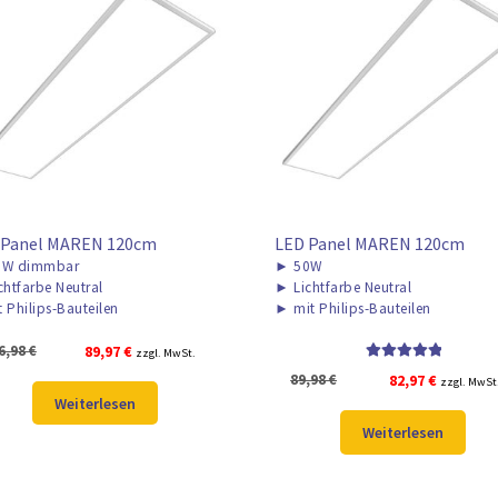
 Panel MAREN 120cm
LED Panel MAREN 120cm
W dimmbar
►
50W
chtfarbe Neutral
►
Lichtfarbe Neutral
t Philips-Bauteilen
►
mit Philips-Bauteilen
Ursprünglicher
Aktueller
6,98
€
89,97
€
zzgl. MwSt.
Bewertet mit
Preis
Preis
Ursprünglicher
Aktueller
89,98
€
82,97
€
zzgl. MwSt
5.00
von 5
war:
ist:
Weiterlesen
Preis
Preis
106,98 €
89,97 €.
war:
ist:
Weiterlesen
89,98 €
82,97 €.