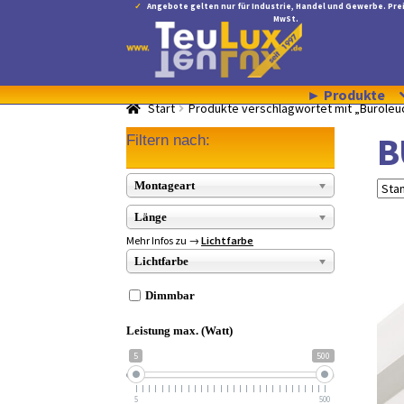
Angebote gelten nur für Industrie, Handel und Gewerbe. Prei
MwSt.
Zur
Zum
Navigation
Inhalt
springen
springen
► Produkte
Start
Produkte verschlagwortet mit „Büroleu
B
Filtern nach:
Montageart
Länge
Mehr Infos zu →
Lichtfarbe
Lichtfarbe
Dimmbar
Leistung max. (Watt)
5
500
5
500