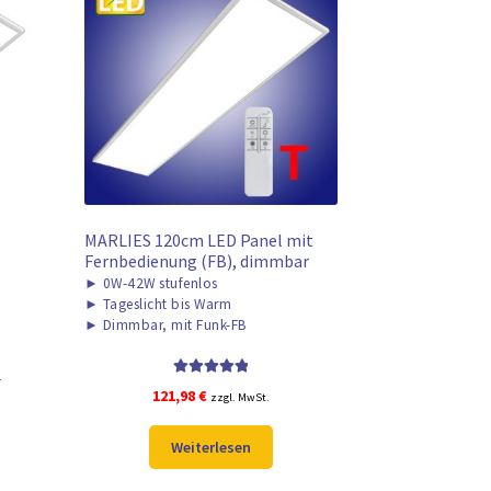
MARLIES 120cm LED Panel mit
Fernbedienung (FB), dimmbar
►
0W-42W stufenlos
►
Tageslicht bis Warm
►
Dimmbar, mit Funk-FB
.
Bewertet mit
121,98
€
zzgl. MwSt.
5.00
von 5
Weiterlesen