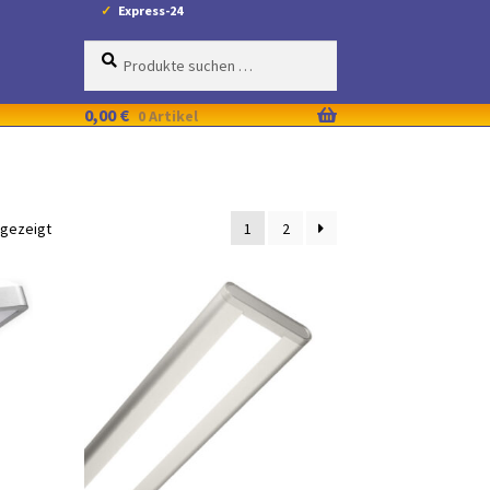
Express-24
Suche
Suchen
nach:
0,00
€
0 Artikel
ngezeigt
1
2