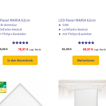
 Panel MARIA 62cm
LED Panel MARIA 62cm
W dimmbar
►
50W
chtfarbe Neutral
►
Lichtfarbe Neutral
t Philips-Bauteilen
►
mit Philips-Bauteilen
Bewertet mit
Bewertet mit
Ursprünglicher
Aktueller
Ursprünglicher
Aktueller
4,98
€
78,97
€
93,98
€
69,97
€
zzgl. MwSt.
zzgl. MwSt
5.00
von 5
5.00
von 5
Preis
Preis
Preis
Preis
war:
ist:
war:
ist:
In den Warenkorb
Weiterlesen
104,98 €
78,97 €.
93,98 €
69,97 €.