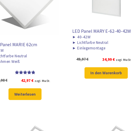
LED Panel MARY E-62-40-42W
►
40-42W
►
Lichtfarbe Neutral
 Panel MARIE 62cm
►
Einlegemontage
2W
chtfarbe Neutral
Ursprünglicher
Aktueller
49,97
€
34,99
€
zzgl. MwSt
hmen Weiß
Preis
Preis
war:
ist:
In den Warenkorb
49,97 €
34,99 €.
Bewertet mit
Ursprünglicher
Aktueller
,98
€
42,97
€
zzgl. MwSt.
5.00
von 5
Preis
Preis
war:
ist:
Weiterlesen
57,98 €
42,97 €.