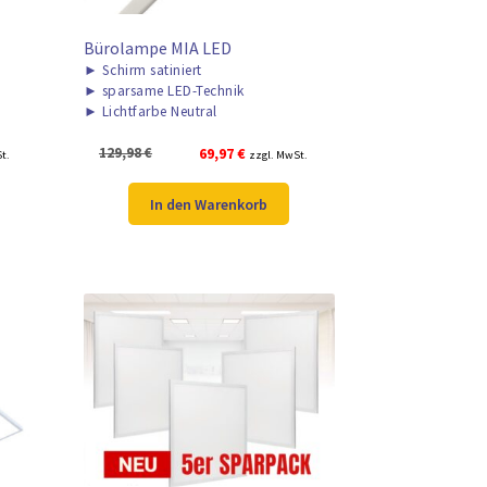
Bürolampe MIA LED
►
Schirm satiniert
►
sparsame LED-Technik
►
Lichtfarbe Neutral
r
Ursprünglicher
Aktueller
129,98
€
69,97
€
t.
zzgl. MwSt.
Preis
Preis
war:
ist:
In den Warenkorb
.
129,98 €
69,97 €.