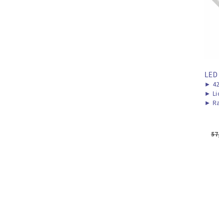
LED
►
4
►
Li
►
Ra
57