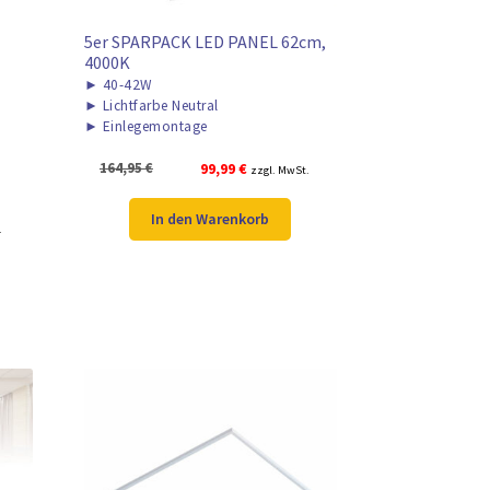
5er SPARPACK LED PANEL 62cm,
4000K
►
40-42W
►
Lichtfarbe Neutral
►
Einlegemontage
Ursprünglicher
Aktueller
164,95
€
99,99
€
zzgl. MwSt.
Preis
Preis
war:
ist:
In den Warenkorb
.
164,95 €
99,99 €.