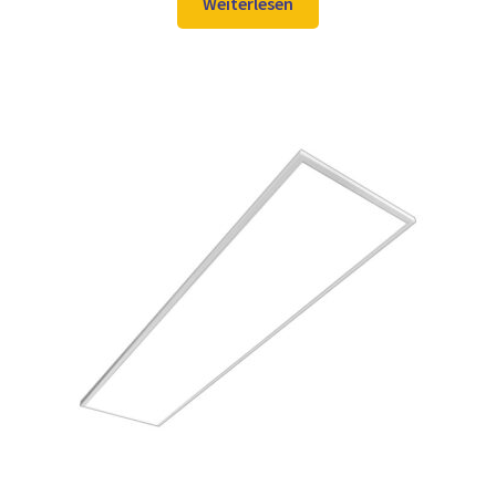
war:
ist:
Weiterlesen
106,98 €
89,97 €.