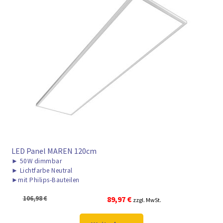
LED Panel MAREN 120cm
►
50W dimmbar
►
Lichtfarbe Neutral
►
mit Philips-Bauteilen
Ursprünglicher
Aktueller
106,98
€
89,97
€
zzgl. MwSt.
Preis
Preis