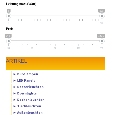
Leistung max. (Watt)
5
500
5
500
Preis
34 €
130 €
34
58
82
106
130
ARTIKEL
► Bürolampen
► LED Panels
► Rasterleuchten
► Downlights
► Deckenleuchten
► Tischleuchten
► Außenleuchten