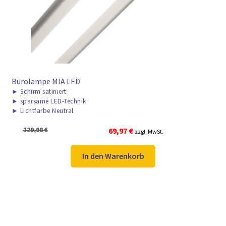
Bürolampe MIA LED
►
Schirm satiniert
►
sparsame LED-Technik
►
Lichtfarbe Neutral
Ursprünglicher
Aktueller
129,98
€
69,97
€
zzgl. MwSt.
Preis
Preis
war:
ist:
In den Warenkorb
129,98 €
69,97 €.