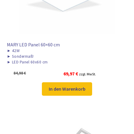
MARY LED Panel 60×60 cm
►
42W
►
Sondermaß!
►
LED Panel 60x60 cm
Ursprünglicher
Aktueller
84,98
€
69,97
€
zzgl. MwSt.
Preis
Preis
war:
ist:
In den Warenkorb
84,98 €
69,97 €.