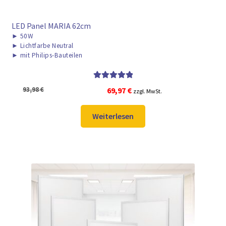
LED Panel MARIA 62cm
►
50W
►
Lichtfarbe Neutral
►
mit Philips-Bauteilen
Bewertet mit
Ursprünglicher
Aktueller
93,98
€
69,97
€
zzgl. MwSt.
5.00
von 5
Preis
Preis
war:
ist:
Weiterlesen
93,98 €
69,97 €.