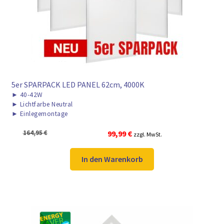
5er SPARPACK LED PANEL 62cm, 4000K
►
40-42W
►
Lichtfarbe Neutral
►
Einlegemontage
Ursprünglicher
Aktueller
164,95
€
99,99
€
zzgl. MwSt.
Preis
Preis
war:
ist:
In den Warenkorb
164,95 €
99,99 €.