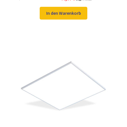
5.00
von 5
Preis
Preis
war:
ist:
In den Warenkorb
104,98 €
78,97 €.