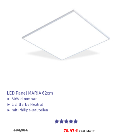
LED Panel MARIA 62cm
►
50W dimmbar
►
Lichtfarbe Neutral
►
mit Philips-Bauteilen
Bewertet mit
Ursprünglicher
Aktueller
104,98
€
78,97
€
zzgl. MwSt.