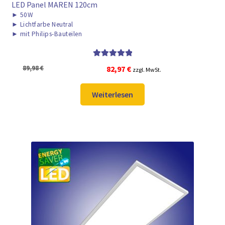
LED Panel MAREN 120cm
►
50W
►
Lichtfarbe Neutral
►
mit Philips-Bauteilen
Bewertet mit
Ursprünglicher
Aktueller
89,98
€
82,97
€
zzgl. MwSt.
5.00
von 5
Preis
Preis
war:
ist:
Weiterlesen
89,98 €
82,97 €.