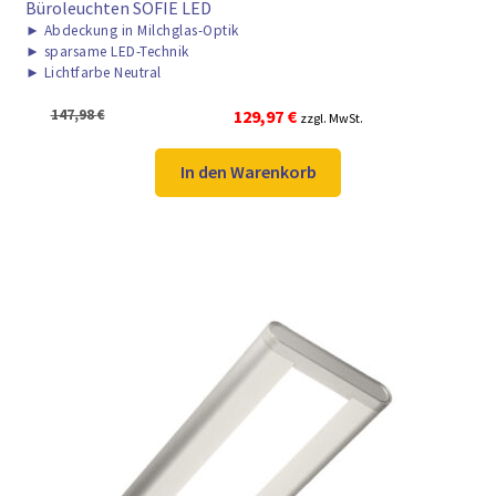
Büroleuchten SOFIE LED
►
Abdeckung in Milchglas-Optik
►
sparsame LED-Technik
►
Lichtfarbe Neutral
Ursprünglicher
Aktueller
147,98
€
129,97
€
zzgl. MwSt.
Preis
Preis
war:
ist:
In den Warenkorb
147,98 €
129,97 €.