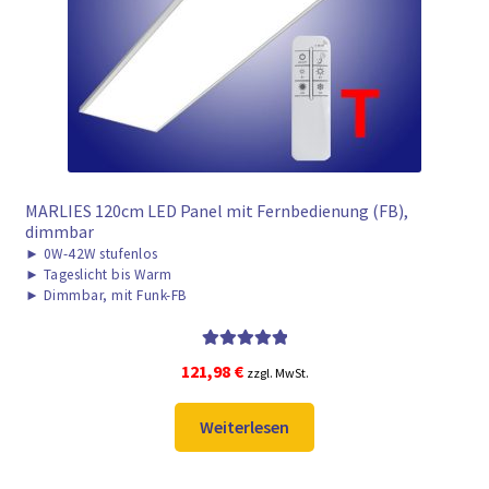
MARLIES 120cm LED Panel mit Fernbedienung (FB),
dimmbar
►
0W-42W stufenlos
►
Tageslicht bis Warm
►
Dimmbar, mit Funk-FB
Bewertet mit
121,98
€
zzgl. MwSt.
5.00
von 5
Weiterlesen