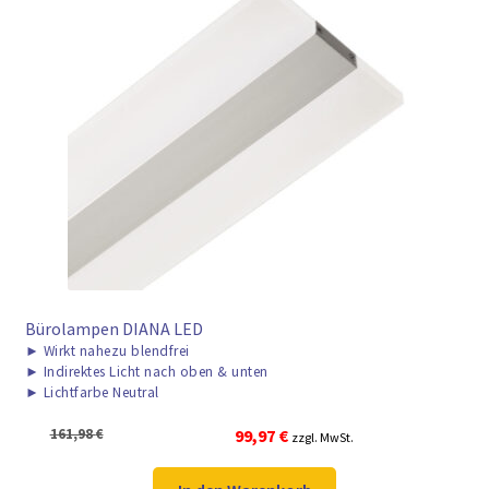
► ZAHLARTEN
► VERSANDARTEN
Bürolampen DIANA LED
►
Wirkt nahezu blendfrei
►
Indirektes Licht nach oben & unten
►
Lichtfarbe Neutral
Ursprünglicher
Aktueller
161,98
€
99,97
€
zzgl. MwSt.
Preis
Preis
war:
ist: