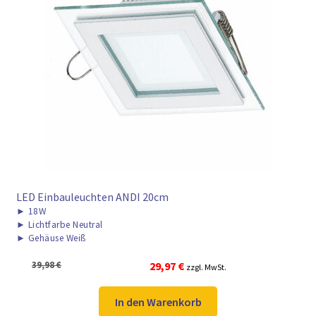
LED Einbauleuchten ANDI 20cm
►
18W
►
Lichtfarbe Neutral
►
Gehäuse Weiß
Ursprünglicher
Aktueller
39,98
€
29,97
€
zzgl. MwSt.
Preis
Preis
war:
ist:
In den Warenkorb