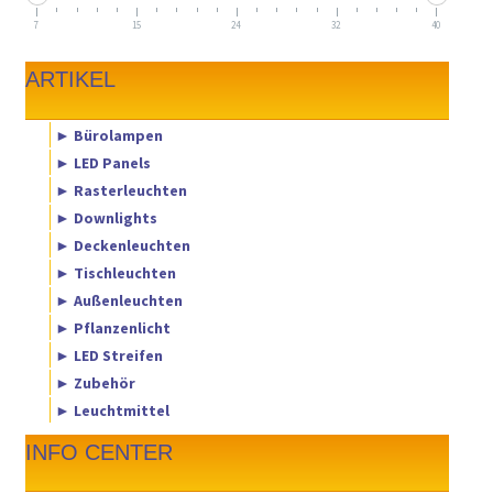
7
15
24
32
40
ARTIKEL
► Bürolampen
► LED Panels
► Rasterleuchten
► Downlights
► Deckenleuchten
► Tischleuchten
► Außenleuchten
► Pflanzenlicht
► LED Streifen
► Zubehör
► Leuchtmittel
INFO CENTER