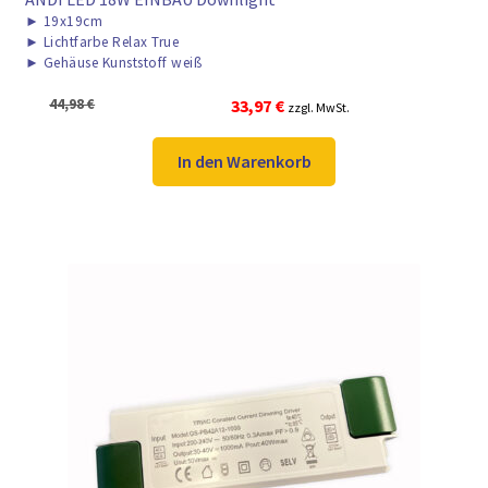
►
19x19cm
►
Lichtfarbe Relax True
►
Gehäuse Kunststoff weiß
Ursprünglicher
Aktueller
44,98
€
33,97
€
zzgl. MwSt.
Preis
Preis
war:
ist:
In den Warenkorb
44,98 €
33,97 €.