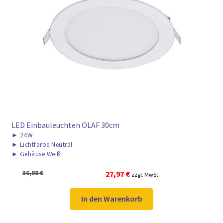
► ZAHLARTEN
► VERSANDARTEN
LED Einbauleuchten OLAF 30cm
►
24W
►
Lichtfarbe Neutral
►
Gehäuse Weiß
Ursprünglicher
Aktueller
36,98
€
27,97
€
zzgl. MwSt.
Preis
Preis
war:
ist:
In den Warenkorb
36,98 €
27,97 €.