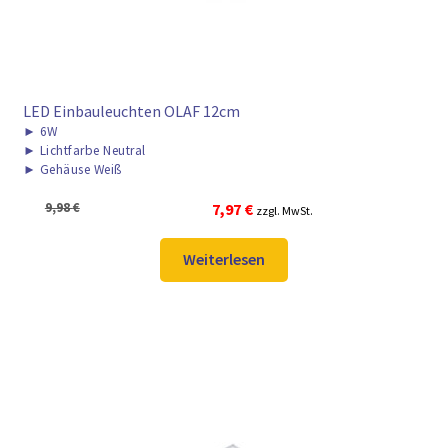
LED Einbauleuchten OLAF 12cm
►
6W
►
Lichtfarbe Neutral
►
Gehäuse Weiß
Ursprünglicher
Aktueller
9,98
€
7,97
€
zzgl. MwSt.
Preis
Preis
war:
ist:
Weiterlesen
9,98 €
7,97 €.