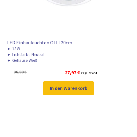
LED Einbauleuchten OLLI 20cm
►
18W
►
Lichtfarbe Neutral
►
Gehäuse Weiß
Ursprünglicher
Aktueller
36,98
€
27,97
€
zzgl. MwSt.
Preis
Preis
war:
ist:
In den Warenkorb
36,98 €
27,97 €.