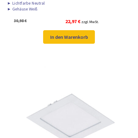
►
Lichtfarbe Neutral
►
Gehäuse Weiß
Ursprünglicher
Aktueller
30,98
€
22,97
€
zzgl. MwSt.
Preis
Preis
war:
ist:
In den Warenkorb
30,98 €
22,97 €.