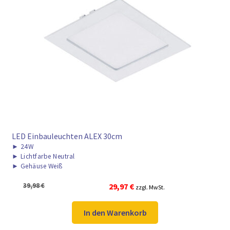
LED Einbauleuchten ALEX 30cm
►
24W
►
Lichtfarbe Neutral
►
Gehäuse Weiß
Ursprünglicher
Aktueller
39,98
€
29,97
€
zzgl. MwSt.
Preis
Preis
war:
ist:
In den Warenkorb
39,98 €
29,97 €.