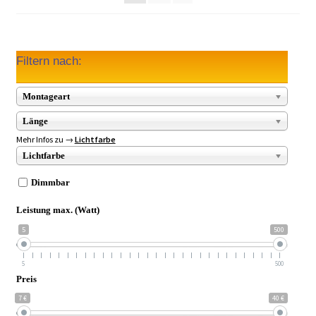
Filtern nach:
Montageart
Länge
Mehr Infos zu →
Lichtfarbe
Lichtfarbe
Dimmbar
Leistung max. (Watt)
5
500
5
500
Preis
7 €
40 €