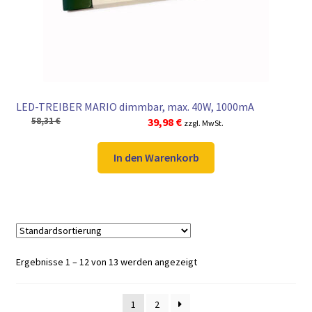
LED-TREIBER MARIO dimmbar, max. 40W, 1000mA
Ursprünglicher
Aktueller
58,31
€
39,98
€
zzgl. MwSt.
Preis
Preis
war:
ist:
In den Warenkorb
58,31 €
39,98 €.
Ergebnisse 1 – 12 von 13 werden angezeigt
1
2