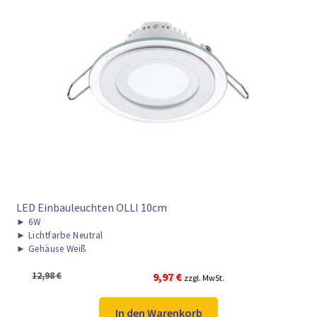
LED Einbauleuchten OLLI 10cm
►
6W
►
Lichtfarbe Neutral
►
Gehäuse Weiß
Ursprünglicher
Aktueller
12,98
€
9,97
€
zzgl. MwSt.
Preis
Preis
war:
ist:
In den Warenkorb