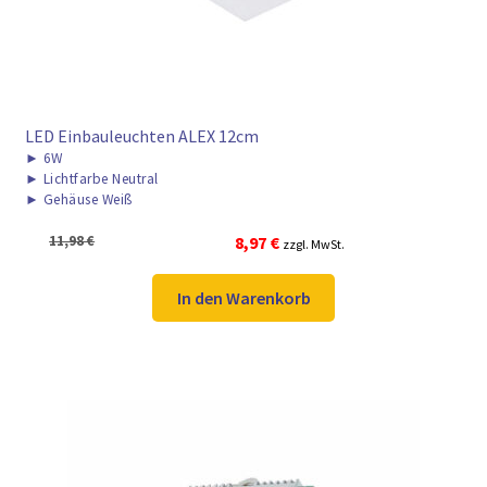
LED Einbauleuchten ALEX 12cm
►
6W
►
Lichtfarbe Neutral
►
Gehäuse Weiß
Ursprünglicher
Aktueller
11,98
€
8,97
€
zzgl. MwSt.
Preis
Preis
war:
ist:
In den Warenkorb
11,98 €
8,97 €.