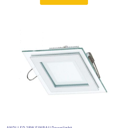
12,98 €
9,97 €.
ANDI LED 18W EINBAU Downlight