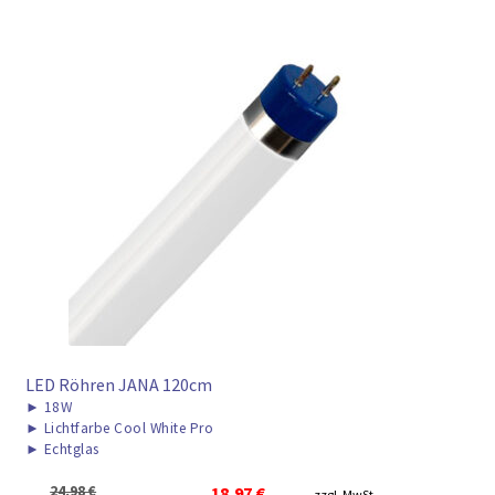
LED Röhren JANA 120cm
►
18W
►
Lichtfarbe Cool White Pro
►
Echtglas
Ursprünglicher
Aktueller
24,98
€
18,97
€
zzgl. MwSt.