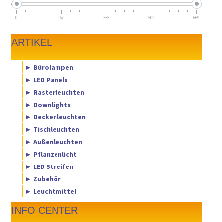
0
167
335
502
669
ARTIKEL
► Bürolampen
► LED Panels
► Rasterleuchten
► Downlights
► Deckenleuchten
► Tischleuchten
► Außenleuchten
► Pflanzenlicht
► LED Streifen
► Zubehör
► Leuchtmittel
INFO CENTER