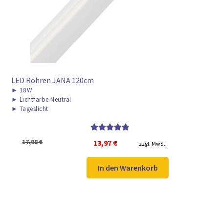
LED Röhren JANA 120cm
►
18W
►
Lichtfarbe Neutral
►
Tageslicht
Bewertet mit
Ursprünglicher
Aktueller
17,98
€
13,97
€
zzgl. MwSt.
5.00
von 5
Preis
Preis
war:
ist:
In den Warenkorb
17,98 €
13,97 €.