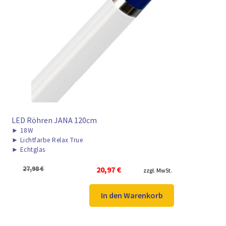
LED Röhren JANA 120cm
►
18W
►
Lichtfarbe Relax True
►
Echtglas
Ursprünglicher
Aktueller
27,98
€
20,97
€
zzgl. MwSt.
Preis
Preis
war:
ist:
In den Warenkorb
27,98 €
20,97 €.