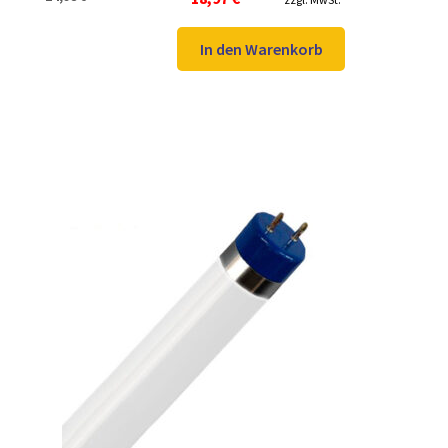
Preis
Preis
war:
ist:
In den Warenkorb
24,98 €
18,97 €.