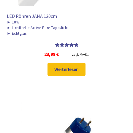
LED Röhren JANA 120cm
►
18W
►
Lichtfarbe Active Pure Tageslicht
►
Echtglas
Bewertet mit
23,98
€
zzgl. MwSt.
5.00
von 5
Weiterlesen