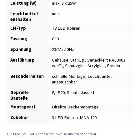
Leistung (W)
max. 3 x 25W
Leuchtmittel
nein
enthalten
LM-Typ
T8 LED Röhren
Fassung
G13
Spannung
230V / 50Hz
Ausführung
Gehäuse: Stahl, pulverlackiert RAL9003
weiß,
,
Schutzglas: Acrylglas, Prisma
Besonderheiten
schnelle Montage
,
Leuchtmittel
austauschbar
Geprüfte
F, IP20, Schutzklasse I
Bauteile
Montageart
Direkte Deckenmontage
Zubehör
3 LED Röhren JANA 120
Die Produkt- und Sicherheitshinweise sind zu beachten!