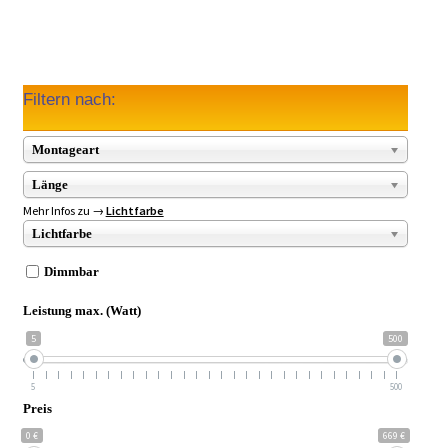
Filtern nach:
Montageart
Länge
Mehr Infos zu →
Lichtfarbe
Lichtfarbe
Dimmbar
Leistung max. (Watt)
5
500
5
500
Preis
0 €
669 €