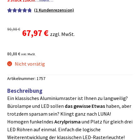
3 Stück 120cm
…mehr…
(
1
Kundenrezension)
Bewertet mit
1
5.00
von 5,
90,98
€
Ursprünglicher
Aktueller
67,97
€
basierend auf
zzgl. MwSt.
Kundenbewe
Preis
Preis
rtung
80,88 €
inkl. MwSt.
war:
ist:
Nicht vorrätig
90,98 €
67,97 €.
Artikelnummer:
1757
Beschreibung
Ein klassisches Aluminiumraster ist Ihnen zu langweilig?
Bürolampe und LED sollen
das gewisse Etwas
haben, aber
trotzdem sparsam sein? Klingt ganz nach LUNA!
Homogen funkelndes
Acrylprisma
und Platz für gleich drei
LED Röhren auf einmal. Einfach die logische
Weiterentwicklung der klassischen LED-Rasterleuchte!