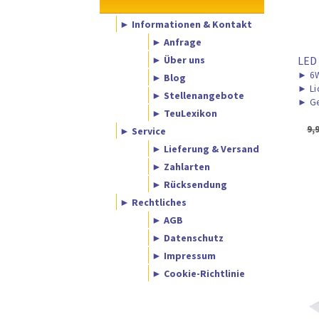
► Informationen & Kontakt
► Anfrage
► Über uns
LED
►
6
► Blog
►
Li
► Stellenangebote
►
Ge
► TeuLexikon
9,
► Service
► Lieferung & Versand
► Zahlarten
► Rücksendung
► Rechtliches
► AGB
► Datenschutz
► Impressum
► Cookie-Richtlinie