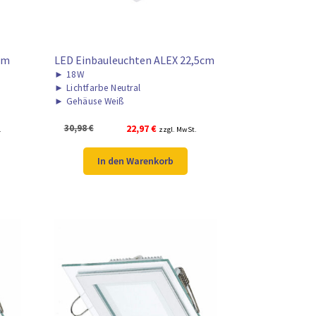
cm
LED Einbauleuchten ALEX 22,5cm
►
18W
►
Lichtfarbe Neutral
►
Gehäuse Weiß
Ursprünglicher
Aktueller
30,98
€
22,97
€
.
zzgl. MwSt.
Preis
Preis
war:
ist:
In den Warenkorb
30,98 €
22,97 €.