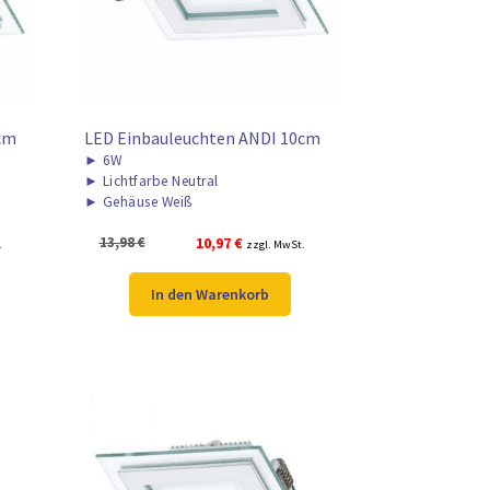
cm
LED Einbauleuchten ANDI 10cm
►
6W
►
Lichtfarbe Neutral
►
Gehäuse Weiß
Ursprünglicher
Aktueller
13,98
€
10,97
€
.
zzgl. MwSt.
Preis
Preis
war:
ist:
In den Warenkorb
13,98 €
10,97 €.