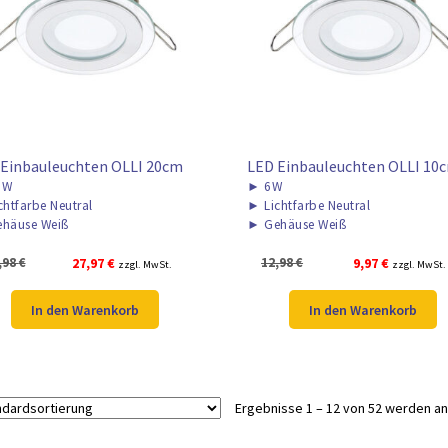
 Einbauleuchten OLLI 20cm
LED Einbauleuchten OLLI 10
8W
►
6W
chtfarbe Neutral
►
Lichtfarbe Neutral
häuse Weiß
►
Gehäuse Weiß
Ursprünglicher
Aktueller
Ursprünglicher
Aktueller
,98
€
27,97
€
12,98
€
9,97
€
zzgl. MwSt.
zzgl. MwSt.
Preis
Preis
Preis
Preis
war:
ist:
war:
ist:
In den Warenkorb
In den Warenkorb
36,98 €
27,97 €.
12,98 €
9,97 €.
Ergebnisse 1 – 12 von 52 werden a