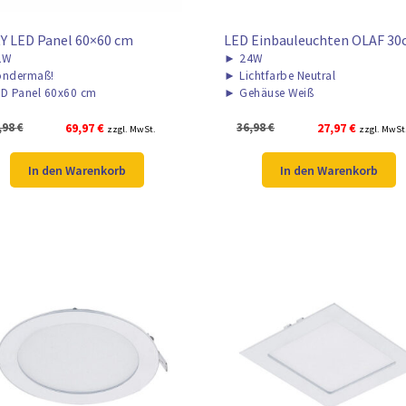
Y LED Panel 60×60 cm
LED Einbauleuchten OLAF 3
2W
►
24W
ndermaß!
►
Lichtfarbe Neutral
D Panel 60x60 cm
►
Gehäuse Weiß
Ursprünglicher
Aktueller
Ursprünglicher
Aktueller
,98
€
69,97
€
36,98
€
27,97
€
zzgl. MwSt.
zzgl. MwSt
Preis
Preis
Preis
Preis
war:
ist:
war:
ist:
In den Warenkorb
In den Warenkorb
84,98 €
69,97 €.
36,98 €
27,97 €.