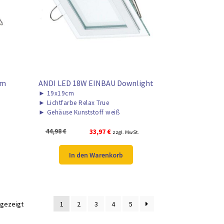
cm
ANDI LED 18W EINBAU Downlight
►
19x19cm
►
Lichtfarbe Relax True
►
Gehäuse Kunststoff weiß
Ursprünglicher
Aktueller
44,98
€
33,97
€
zzgl. MwSt.
Preis
Preis
war:
ist:
In den Warenkorb
44,98 €
33,97 €.
ngezeigt
1
2
3
4
5