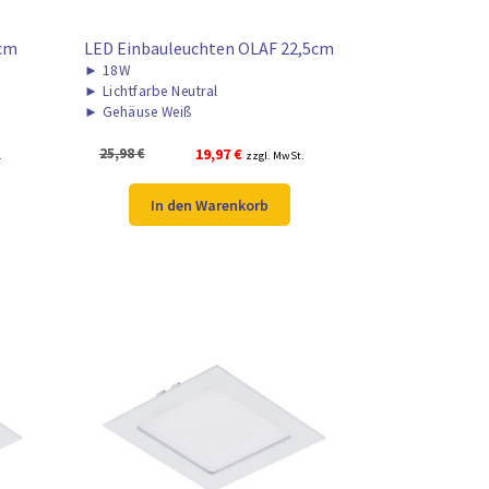
0cm
LED Einbauleuchten OLAF 22,5cm
►
18W
►
Lichtfarbe Neutral
►
Gehäuse Weiß
Ursprünglicher
Aktueller
25,98
€
19,97
€
.
zzgl. MwSt.
Preis
Preis
war:
ist:
In den Warenkorb
25,98 €
19,97 €.