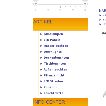
MAR
7
30
52
75
97
►
4
►
So
ARTIKEL
►
LE
84
► Bürolampen
► LED Panels
► Rasterleuchten
► Downlights
► Deckenleuchten
► Tischleuchten
► Außenleuchten
► Pflanzenlicht
► LED Streifen
► Zubehör
► Leuchtmittel
INFO CENTER