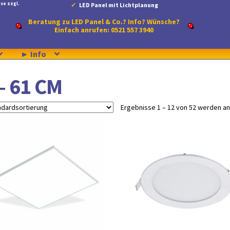
se zzgl.
LED Panel mit Lichtplanung
Beratung zu LED Panel & Co.? Info? Wünsche?
Einfach anrufen: 0521 557 3940
► Info
 - 61 CM
Ergebnisse 1 – 12 von 52 werden a