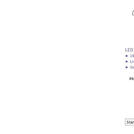
LED
►
1
►
Li
►
Ge
36