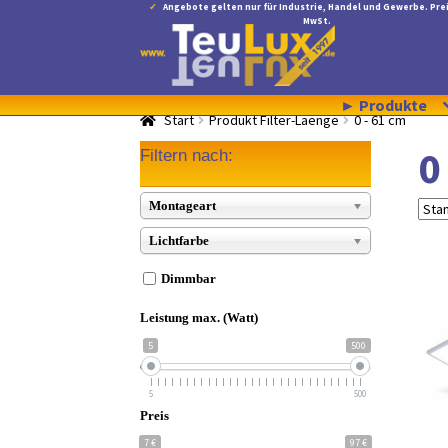
Angebote gelten nur für Industrie, Handel und Gewerbe. Prei
MwSt.
Zur
Zum
Navigation
Inhalt
springen
springen
► Produkte
Start
Produkt Filter-Laenge
0 - 61 cm
0
Filtern nach:
Montageart
Lichtfarbe
Dimmbar
Leistung max. (Watt)
5
500
5
500
Preis
7 €
97 €