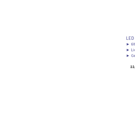
LED
►
6
►
Li
►
Ge
11