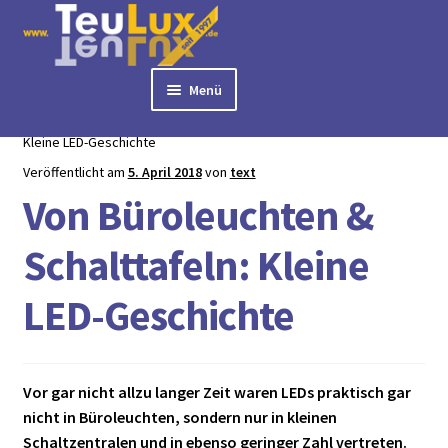
Zur
Zum
Navigation
Inhalt
springen
springen
Menü
Start
Bürobeleuchtung
Von Büroleuchten & Schalttafeln:
► BÜROLAMPEN
Kleine LED-Geschichte
► LED PANELS
Veröffentlicht am
5. April 2018
von
text
► RASTERLEUCHTEN
Von Büroleuchten &
► DOWNLIGHTS
► DECKENLEUCHTEN
Schalttafeln: Kleine
► TISCHLEUCHTEN
LED-Geschichte
► 3 PHASEN STROMSCHIENE
► AUSSENLEUCHTEN
► LED STREIFEN
Vor gar nicht allzu langer Zeit waren LEDs praktisch gar
► ZUBEHÖR
nicht in Büroleuchten, sondern nur in kleinen
► LEUCHTMITTEL
Schaltzentralen und in ebenso geringer Zahl vertreten.