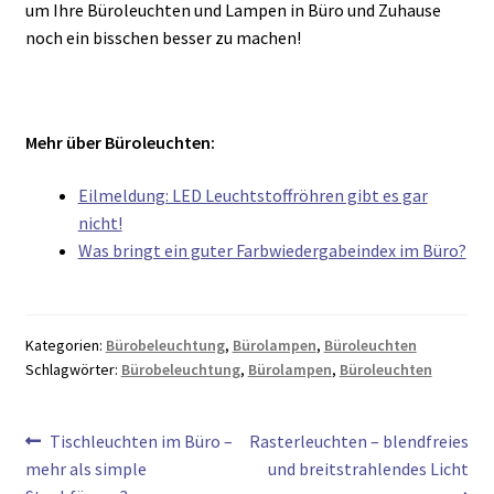
um Ihre Büroleuchten und Lampen in Büro und Zuhause
noch ein bisschen besser zu machen!
Mehr über Büroleuchten:
Eilmeldung: LED Leuchtstoffröhren gibt es gar
nicht!
Was bringt ein guter Farbwiedergabeindex im Büro?
Kategorien:
Bürobeleuchtung
,
Bürolampen
,
Büroleuchten
Schlagwörter:
Bürobeleuchtung
,
Bürolampen
,
Büroleuchten
Vorheriger
Nächster
Tischleuchten im Büro –
Rasterleuchten – blendfreies
Beitragsnavigation
Beitrag:
Beitrag:
mehr als simple
und breitstrahlendes Licht