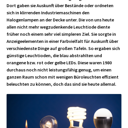
► ZAHLARTEN
Dort gaben sie Auskunft über Bestände oder ordneten
► VERSANDARTEN
sich in klirrenden Industriemaschinen den
Halogenlampen an der Decke unter. Die von uns heute
allen nicht mehr wegzudenkende Leuchtiode diente
früher noch einem sehr viel simpleren Ziel. Sie sorgte in
Anzeigeelementen in einer Farbvielfalt für Auskunft über
verschiedenste Dinge auf großen Tafeln. So ergaben sich
günstige Leuchtioden, die blau abstrahlten und
orangene bzw. rot oder gelbe LEDs. Diese waren 1980
durchaus noch nicht leistungsfähig genug, um einen
ganzen Raum schon mit wenigen Büroleuchten effizient
beleuchten zu können, doch das sind sie heute allemal.