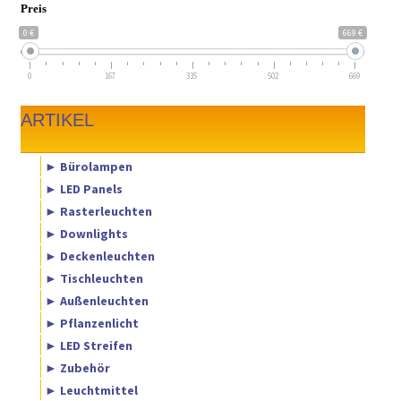
Preis
0 €
669 €
0
167
335
502
669
ARTIKEL
► Bürolampen
► LED Panels
► Rasterleuchten
► Downlights
► Deckenleuchten
► Tischleuchten
► Außenleuchten
► Pflanzenlicht
► LED Streifen
► Zubehör
► Leuchtmittel