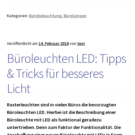
Büro
–
Kategorien:
Bürobeleuchtung
,
Bürolampen
mehr
als
simple
Staubfänger?
Veröffentlicht am
14. Februar 2018
von
text
Büroleuchten LED: Tipps
& Tricks für besseres
Licht
Rasterleuchten sind in vielen Büros die bevorzugten
Büroleuchten LED. Hierbei ist die Beschreibung einer
Büroleuchte mit LED als funktional geradezu
untertrieben. Denn zum Faktor der Funktionalität. Die
Anschaffung einer neuen Büroleuchte mit LEDs in Form