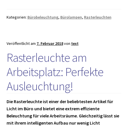
Tipps
&
Kategorien:
Bürobeleuchtung
,
Bürolampen
,
Rasterleuchten
Tricks
für
besseres
Licht
Veröffentlicht am
7. Februar 2018
von
text
Rasterleuchte am
Arbeitsplatz: Perfekte
Ausleuchtung!
Die Rasterleuchte ist einer der beliebtesten Artikel für
Licht im Büro und bietet eine extrem effiziente
Beleuchtung für viele Arbeitsräume. Gleichzeitig lässt sie
mit ihrem intelligenten Aufbau nur wenig Licht