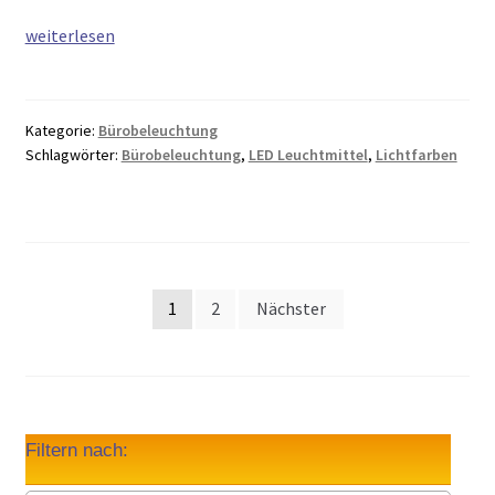
Bürobeleuchtung:
weiterlesen
Mehr
Produktivität
am
Kategorie:
Bürobeleuchtung
Arbeitsplatz
Schlagwörter:
Bürobeleuchtung
,
LED Leuchtmittel
,
Lichtfarben
1
2
Nächster
Seitennummerierung
der
Beiträge
Filtern nach: