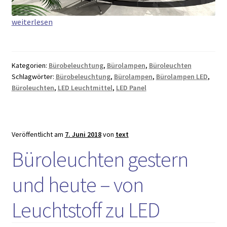
Mit
weiterlesen
Büroleuchten
die
Decke
Kategorien:
Bürobeleuchtung
,
Bürolampen
,
Büroleuchten
verschönern
Schlagwörter:
Bürobeleuchtung
,
Bürolampen
,
Bürolampen LED
,
–
Büroleuchten
,
LED Leuchtmittel
,
LED Panel
Die
5
besten
Veröffentlicht am
7. Juni 2018
von
text
Tipps
Büroleuchten gestern
und heute – von
Leuchtstoff zu LED