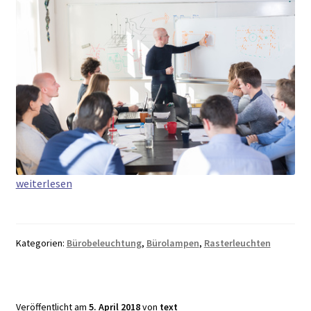
Rasterleuchten
weiterlesen
–
blendfreies
und
Kategorien:
Bürobeleuchtung
,
Bürolampen
,
Rasterleuchten
breitstrahlendes
Licht
Veröffentlicht am
5. April 2018
von
text