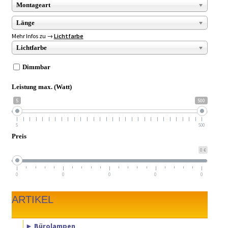
Montageart
Länge
Mehr Infos zu →
Lichtfarbe
Lichtfarbe
Dimmbar
Leistung max. (Watt)
5
500
5
500
Preis
0 €
0
0
0
0
0
ARTIKEL
► Bürolampen