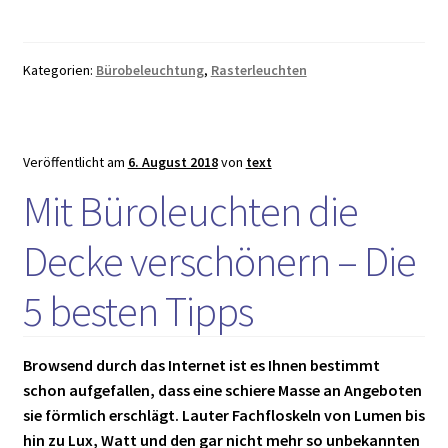
in
der
Decke
Kategorien:
Bürobeleuchtung
,
Rasterleuchten
Ihre
Bürob
verbes
Veröffentlicht am
6. August 2018
von
text
Mit Büroleuchten die
Decke verschönern – Die
5 besten Tipps
Browsend durch das Internet ist es Ihnen bestimmt
schon aufgefallen, dass eine schiere Masse an Angeboten
sie förmlich erschlägt. Lauter Fachfloskeln von Lumen bis
hin zu Lux, Watt und den gar nicht mehr so unbekannten