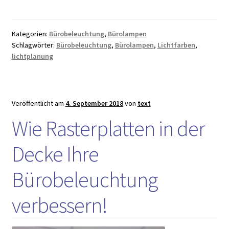
Lichtbedarf
einschätzen
und
Kategorien:
Bürobeleuchtung
,
Bürolampen
berechnen
Schlagwörter:
Bürobeleuchtung
,
Bürolampen
,
Lichtfarben
,
lichtplanung
Veröffentlicht am
4. September 2018
von
text
Wie Rasterplatten in der
Decke Ihre
Bürobeleuchtung
verbessern!