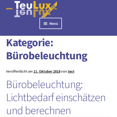
Zur
Zum
Navigation
Inhalt
springen
springen
Menü
Start
Bürobeleuchtung
► BÜROLAMPEN
Kategorie:
► LED PANELS
► RASTERLEUCHTEN
Bürobeleuchtung
► DOWNLIGHTS
► DECKENLEUCHTEN
Veröffentlicht am
11. Oktober 2018
von
text
► TISCHLEUCHTEN
Bürobeleuchtung:
► 3 PHASEN STROMSCHIENE
► AUSSENLEUCHTEN
Lichtbedarf einschätzen
► LED STREIFEN
► ZUBEHÖR
und berechnen
► LEUCHTMITTEL