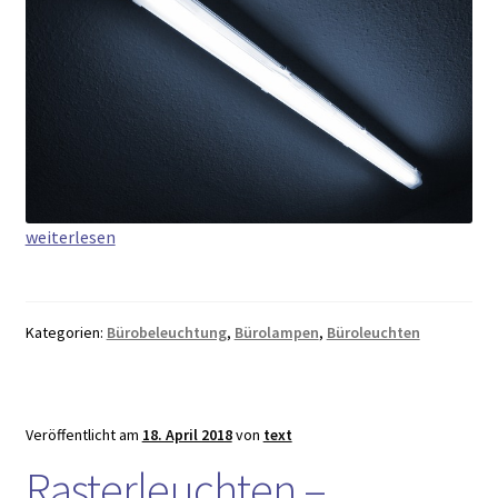
Büroleuchten
weiterlesen
gestern
und
heute
Kategorien:
Bürobeleuchtung
,
Bürolampen
,
Büroleuchten
–
von
Leuchtstoff
zu
Veröffentlicht am
18. April 2018
von
text
LED
Rasterleuchten –