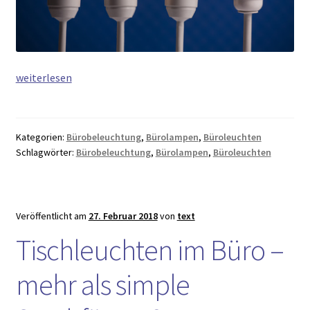
Von
weiterlesen
Büroleuchten
&
Schalttafeln:
Kategorien:
Bürobeleuchtung
,
Bürolampen
,
Büroleuchten
Kleine
Schlagwörter:
Bürobeleuchtung
,
Bürolampen
,
Büroleuchten
LED-
Geschichte
Veröffentlicht am
27. Februar 2018
von
text
Tischleuchten im Büro –
mehr als simple