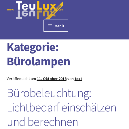
Zur
Zum
Navigation
Inhalt
springen
springen
Menü
Start
Bürolampen
► BÜROLAMPEN
Kategorie:
► LED PANELS
► RASTERLEUCHTEN
Bürolampen
► DOWNLIGHTS
► DECKENLEUCHTEN
Veröffentlicht am
11. Oktober 2018
von
text
► TISCHLEUCHTEN
Bürobeleuchtung:
► 3 PHASEN STROMSCHIENE
► AUSSENLEUCHTEN
Lichtbedarf einschätzen
► LED STREIFEN
► ZUBEHÖR
und berechnen
► LEUCHTMITTEL