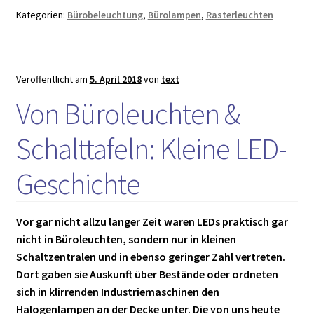
und
Kategorien:
Bürobeleuchtung
,
Bürolampen
,
Rasterleuchten
breitstrahlendes
Licht
Veröffentlicht am
5. April 2018
von
text
Von Büroleuchten &
Schalttafeln: Kleine LED-
Geschichte
Vor gar nicht allzu langer Zeit waren LEDs praktisch gar
nicht in Büroleuchten, sondern nur in kleinen
Schaltzentralen und in ebenso geringer Zahl vertreten.
Dort gaben sie Auskunft über Bestände oder ordneten
sich in klirrenden Industriemaschinen den
Halogenlampen an der Decke unter. Die von uns heute