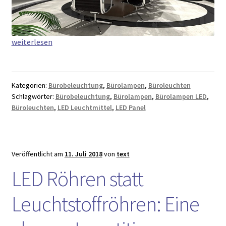
Mit
weiterlesen
Büroleuchten
die
Decke
Kategorien:
Bürobeleuchtung
,
Bürolampen
,
Büroleuchten
verschönern
Schlagwörter:
Bürobeleuchtung
,
Bürolampen
,
Bürolampen LED
,
–
Büroleuchten
,
LED Leuchtmittel
,
LED Panel
Die
5
besten
Veröffentlicht am
11. Juli 2018
von
text
Tipps
LED Röhren statt
Leuchtstoffröhren: Eine