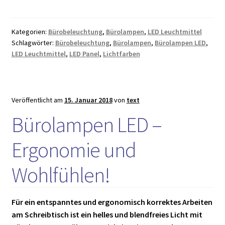
Leuchtmittel:
Umstieg
in
Kategorien:
Bürobeleuchtung
,
Bürolampen
,
LED Leuchtmittel
den
Schlagwörter:
Bürobeleuchtung
,
Bürolampen
,
Bürolampen LED
,
Fortschritt!
LED Leuchtmittel
,
LED Panel
,
Lichtfarben
Veröffentlicht am
15. Januar 2018
von
text
Bürolampen LED –
Ergonomie und
Wohlfühlen!
Für ein entspanntes und ergonomisch korrektes Arbeiten
am Schreibtisch ist ein helles und blendfreies Licht mit