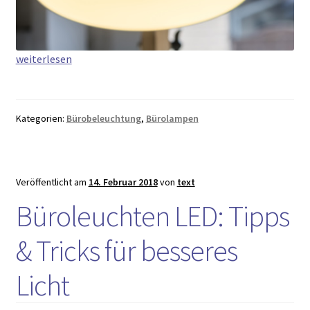
Tischleuchten
weiterlesen
im
Büro
–
Kategorien:
Bürobeleuchtung
,
Bürolampen
mehr
als
simple
Staubfänger?
Veröffentlicht am
14. Februar 2018
von
text
Büroleuchten LED: Tipps
& Tricks für besseres
Licht