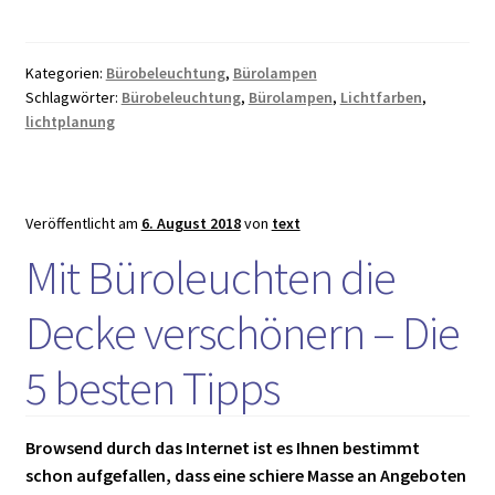
Lichtbedarf
einschätzen
und
Kategorien:
Bürobeleuchtung
,
Bürolampen
berechnen
Schlagwörter:
Bürobeleuchtung
,
Bürolampen
,
Lichtfarben
,
lichtplanung
Veröffentlicht am
6. August 2018
von
text
Mit Büroleuchten die
Decke verschönern – Die
5 besten Tipps
Browsend durch das Internet ist es Ihnen bestimmt
schon aufgefallen, dass eine schiere Masse an Angeboten