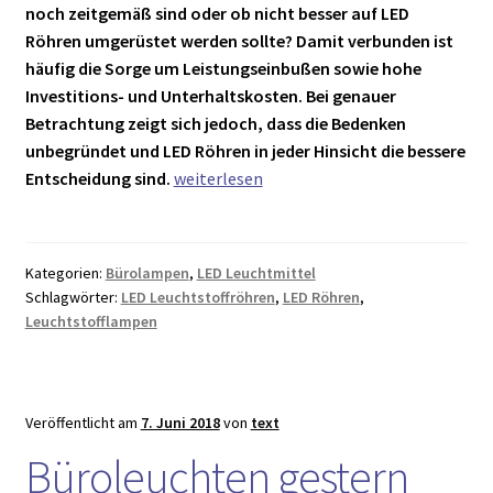
noch zeitgemäß sind oder ob nicht besser auf LED
Röhren umgerüstet werden sollte? Damit verbunden ist
häufig die Sorge um Leistungseinbußen sowie hohe
Investitions- und Unterhaltskosten. Bei genauer
Betrachtung zeigt sich jedoch, dass die Bedenken
unbegründet und LED Röhren in jeder Hinsicht die bessere
LED
Entscheidung sind.
weiterlesen
Röhren
statt
Leuchtstoffröhren:
Kategorien:
Bürolampen
,
LED Leuchtmittel
Eine
Schlagwörter:
LED Leuchtstoffröhren
,
LED Röhren
,
clevere
Leuchtstofflampen
Investition
Veröffentlicht am
7. Juni 2018
von
text
Büroleuchten gestern