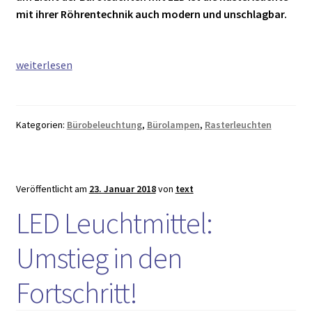
mit ihrer Röhrentechnik auch modern und unschlagbar.
Büroleuchten
weiterlesen
LED:
Tipps
&
Kategorien:
Bürobeleuchtung
,
Bürolampen
,
Rasterleuchten
Tricks
für
besseres
Licht
Veröffentlicht am
23. Januar 2018
von
text
LED Leuchtmittel:
Umstieg in den
Fortschritt!