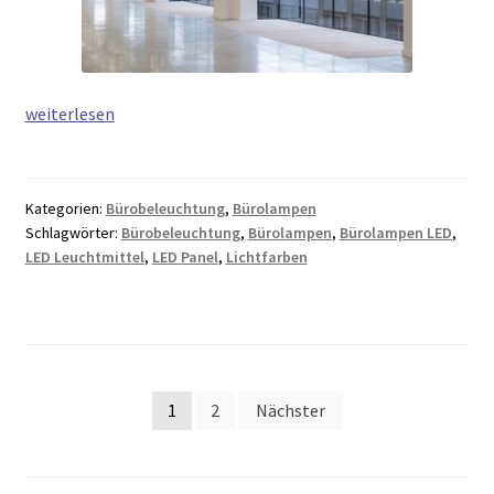
Bürolampen
weiterlesen
LED
–
Ergonomie
Kategorien:
Bürobeleuchtung
,
Bürolampen
und
Schlagwörter:
Bürobeleuchtung
,
Bürolampen
,
Bürolampen LED
,
Wohlfühlen!
LED Leuchtmittel
,
LED Panel
,
Lichtfarben
1
2
Nächster
Seitennummerierung
der
Beiträge