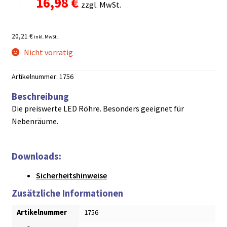
Ursprünglicher
Aktueller
16,98
€
zzgl. MwSt.
Preis
Preis
20,21 €
inkl. MwSt.
war:
ist:
Nicht vorrätig
21,98 €
16,98 €.
Artikelnummer:
1756
Beschreibung
Die preiswerte LED Röhre. Besonders geeignet für
Nebenräume.
Downloads:
Sicherheitshinweise
Zusätzliche Informationen
Artikelnummer
1756