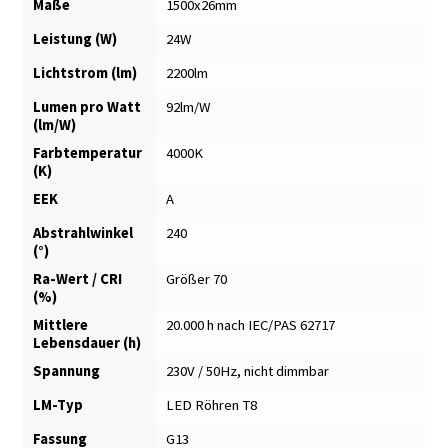
Maße
1500x26mm
Leistung (W)
24W
Lichtstrom (lm)
2200lm
Lumen pro Watt
92lm/W
(lm/W)
Farbtemperatur
4000K
(K)
EEK
A
Abstrahlwinkel
240
(°)
Ra-Wert / CRI
Größer 70
(%)
Mittlere
20.000 h nach IEC/PAS 62717
Lebensdauer (h)
Spannung
230V / 50Hz, nicht dimmbar
LM-Typ
LED Röhren T8
Fassung
G13