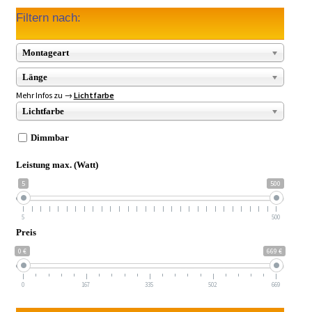
Filtern nach:
Montageart
Länge
Mehr Infos zu →
Lichtfarbe
Lichtfarbe
Dimmbar
Leistung max. (Watt)
5
500
5
500
Preis
0 €
669 €
0
167
335
502
669