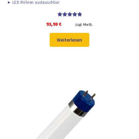
►
LED Röhren austauschbar
Bewertet mit
93,98
€
zzgl. MwSt.
5.00
von 5
Weiterlesen