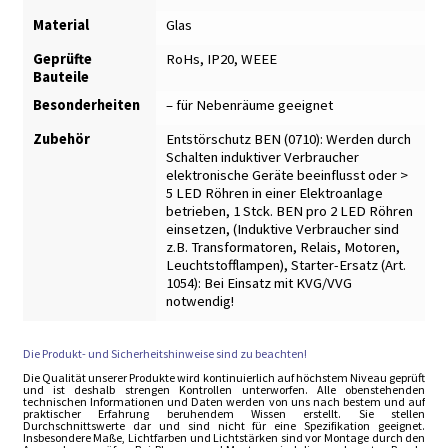
Material
Glas
Geprüfte
RoHs, IP20, WEEE
Bauteile
Besonderheiten
– für Nebenräume geeignet
Zubehör
Entstörschutz BEN (0710): Werden durch
Schalten induktiver Verbraucher
elektronische Geräte beeinflusst oder >
5 LED Röhren in einer Elektroanlage
betrieben, 1 Stck. BEN pro 2 LED Röhren
einsetzen
,
(Induktive Verbraucher sind
z.B. Transformatoren, Relais, Motoren,
Leuchtstofflampen)
,
Starter-Ersatz (Art.
1054): Bei Einsatz mit KVG/VVG
notwendig!
Die Produkt- und Sicherheitshinweise sind zu beachten!
Die Qualität unserer Produkte wird kontinuierlich auf höchstem Niveau geprüft
und ist deshalb strengen Kontrollen unterworfen. Alle obenstehenden
technischen Informationen und Daten werden von uns nach bestem und auf
praktischer Erfahrung beruhendem Wissen erstellt. Sie stellen
Durchschnittswerte dar und sind nicht für eine Spezifikation geeignet.
Insbesondere Maße, Lichtfarben und Lichtstärken sind vor Montage durch den