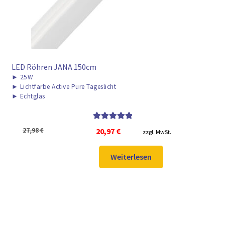
LED Röhren JANA 150cm
►
25W
►
Lichtfarbe Active Pure Tageslicht
►
Echtglas
Bewertet mit
Ursprünglicher
Aktueller
27,98
€
20,97
€
zzgl. MwSt.
5.00
von 5
Preis
Preis
war:
ist:
Weiterlesen
27,98 €
20,97 €.