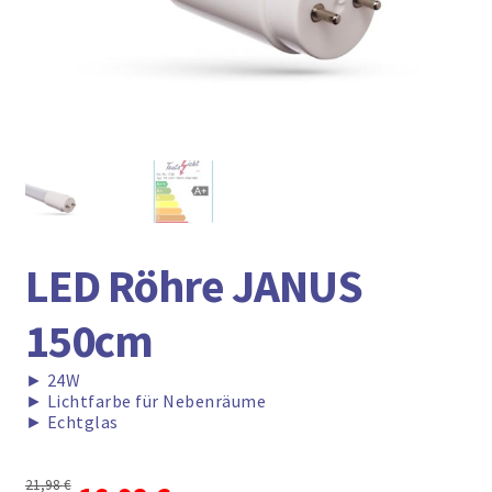
► ZAHLARTEN
► VERSANDARTEN
LED Röhre JANUS
150cm
►
24W
►
Lichtfarbe für Nebenräume
►
Echtglas
21,98
€