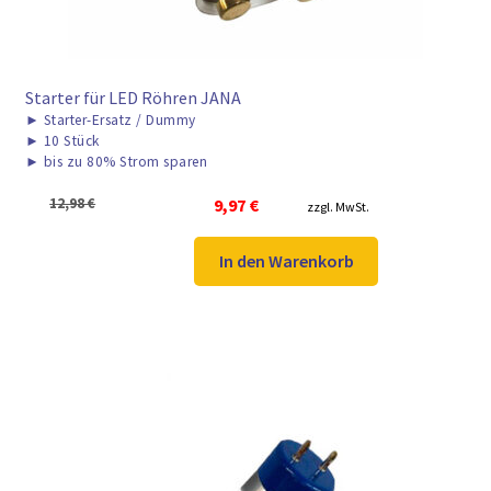
Starter für LED Röhren JANA
►
Starter-Ersatz / Dummy
►
10 Stück
►
bis zu 80% Strom sparen
Ursprünglicher
Aktueller
12,98
€
9,97
€
zzgl. MwSt.
Preis
Preis
war:
ist:
In den Warenkorb
12,98 €
9,97 €.