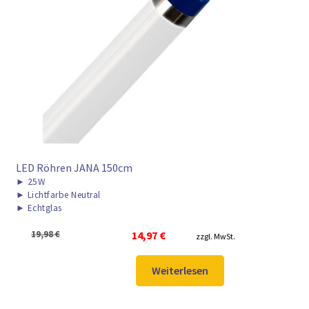
LED Röhren JANA 150cm
►
25W
►
Lichtfarbe Neutral
►
Echtglas
Ursprünglicher
Aktueller
19,98
€
14,97
€
zzgl. MwSt.
Preis
Preis
war:
ist:
Weiterlesen
19,98 €
14,97 €.