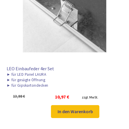
LEO Einbaufeder 4er Set
►
für LED Panel LAURA
►
für gesägte Öffnung
►
für Gipskartondecken
Ursprünglicher
Aktueller
13,98
€
10,97
€
zzgl. MwSt.
Preis
Preis
war:
ist:
In den Warenkorb
13,98 €
10,97 €.