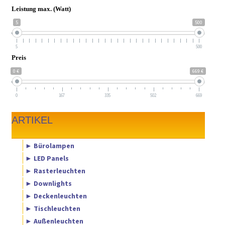
Leistung max. (Watt)
5
500
5
500
Preis
0 €
669 €
0
167
335
502
669
ARTIKEL
► Bürolampen
► LED Panels
► Rasterleuchten
► Downlights
► Deckenleuchten
► Tischleuchten
► Außenleuchten